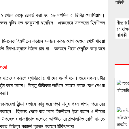
মিক ২ থেকে বেড়ে রেকর্ড করা হয় ২৬ দশমিক ২ ডিগ্রি সেলসিয়াস।
াতভর বৃষ্টির মত ঘনকুয়াশা ঝরেছিল। একইসঙ্গে উত্তরের হিমশীতল
বীরশ্রেষ
মোহাম্
বার্ষিকী
দেখা মিললেও হিমশীতল বাতাসে সকালে কাজে যোগ দেওয়া খেটে খাওয়া
 কেউ রিকশা-ভ্যানে উঠতে চায় না। কনকনে শীতে দৈনন্দিন আয় কমে
ালদো
 বাতাসের কারণে স্থবিরতা দেখা দেয় জনজীবনে। তবে সকাল ৮টার
 কিছুটা কমে আসে। কিন্তু জীবীকার তাগিদে সকালে কাজে যোগ দেওয়া
মিকরা।
ালবেলা ঠান্ডা বাতাসে কাবু হয়ে পড়া মানুষ গরম কাপড় পরে বের
া করছেন। হিমালয় থেকে বয়ে আসা হিমশীতল ঠান্ডা বাতাস ও শীতের
 ও উপজেলার হাসপাতাল গুলোতে আউটডোরে ঠান্ডাজনিত রোগী বাড়তে
কতে বিভিন্ন পরামর্শ প্রদান করছেন চিকিৎসকরা।