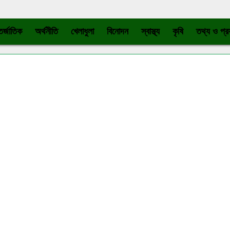
র্জাতিক
অর্থনীতি
খেলাধুলা
বিনোদন
স্বাস্থ্য
কৃষি
তথ্য ও প্রয