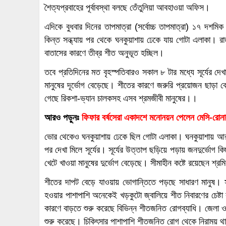
শৈত্যপ্রবাহের পূর্বাবস্থা বলছে তেঁতুলিয়া আবহাওয়া অফিস।
এদিকে বুধবার দিনের তাপমাত্রা (সর্বোচ্চ তাপমাত্রা) ১৭ দশ
কিন্ত সন্ধ্যায় পর থেকে ঘনকুয়াশায় ঢেকে যায় গোটা এলাকা। র
বাতাসের কারণে তীব্র শীত অনুভূত হচ্ছিল।
তবে প্রতিদিনের মত বৃহস্পতিবারও সকাল ৮ টার মধ্যে সূর্যের 
মানুষের দূর্ভোগ বেড়েছে। শীতের কারণে জরুরি প্রয়োজন ছাড়া
গেছে রিকশা-ভ্যান চালকসহ এসব শ্রমজীবী মানুষের।।
আরও পড়ুনঃ
ফিফার বর্ষসেরা একাদশে মনোনয়ন পেলেন মেসি-রোন
ভোর থেকেও ঘনকুয়াশায় ঢেকে ছিল গোটা এলাকা। ঘনকুয়াশায় আর
পর দেখা মিলে সূর্যের। সূর্যের উত্তাপ ছড়িয়ে পড়ায় জনদুর্ভোগ
খেটে খাওয়া মানুষের দুর্ভোগ বেড়েছে। সীমাহীন কষ্টে রয়েছেন শ্র
শীতের দাপট বেড়ে যাওয়ায় ভোগান্তিতে পড়ছে সাধারণ মানুষ। সক
হওয়ার পাশাপাশি অনেকেই খড়কুটো জ্বালিয়ে শীত নিবারণের চেষ্ট
কারণে বাড়তে শুরু করেছে বিভিন্ন শীতজনিত রোগব্যাধি। জেলা
শুরু করেছে। চিকিৎসার পাশাপাশি শীতজনিত রোগ থেকে নিরাময় থা