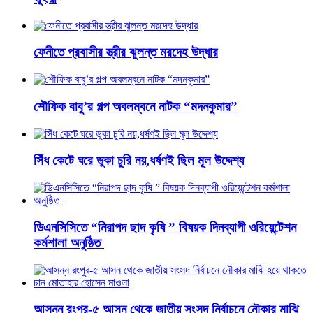
ফেনীতে প্রবাসীর স্ত্রীর ঝুলন্ত মরদেহ উদ্ধার
শৌফিক বাবু’র গল্প অবলম্বনে নাটক “মদনকুমার”
সিঁধ কেটে ঘরে ডুকা চুরি নয়,ধর্ষণই ছিল মূল উদ্দেশ্য
ডিএনসিসিতে “নিরাপদ ছাদ কৃষি ” বিষয়ক দিনব্যাপী ওরিয়েন্টেশন
কর্মশালা অনুষ্ঠিত
আসন্ন রংপুর-৫ আসন থেকে জাতীয় সংসদ নির্বাচনে নৌকার মাঝি