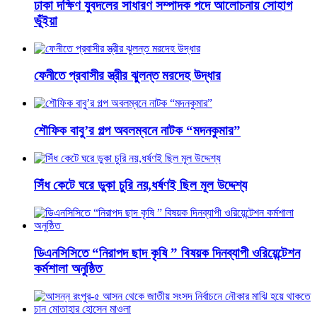
ঢাকা দক্ষিণ যুবদলের সাধারণ সম্পাদক পদে আলোচনায় সোহাগ
ভূঁইয়া
ফেনীতে প্রবাসীর স্ত্রীর ঝুলন্ত মরদেহ উদ্ধার
শৌফিক বাবু’র গল্প অবলম্বনে নাটক “মদনকুমার”
সিঁধ কেটে ঘরে ডুকা চুরি নয়,ধর্ষণই ছিল মূল উদ্দেশ্য
ডিএনসিসিতে “নিরাপদ ছাদ কৃষি ” বিষয়ক দিনব্যাপী ওরিয়েন্টেশন
কর্মশালা অনুষ্ঠিত