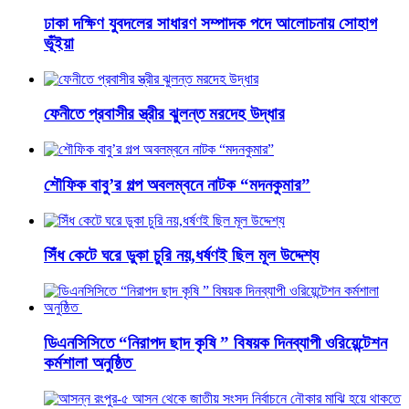
ঢাকা দক্ষিণ যুবদলের সাধারণ সম্পাদক পদে আলোচনায় সোহাগ
ভূঁইয়া
ফেনীতে প্রবাসীর স্ত্রীর ঝুলন্ত মরদেহ উদ্ধার
শৌফিক বাবু’র গল্প অবলম্বনে নাটক “মদনকুমার”
সিঁধ কেটে ঘরে ডুকা চুরি নয়,ধর্ষণই ছিল মূল উদ্দেশ্য
ডিএনসিসিতে “নিরাপদ ছাদ কৃষি ” বিষয়ক দিনব্যাপী ওরিয়েন্টেশন
কর্মশালা অনুষ্ঠিত