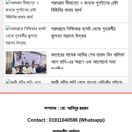
পরশুরাম সীমান্তে ৭ জনকে পুশইনের চেষ্টা
বিজিবির বাধায় ব্যর্থ
পরশুরামে শিক্ষিকার ফ্লাট থেকে গৃহকর্মীর
ঝুলন্ত মরদেহ উদ্ধার
কাতারের সাবেক আমির শেখ হামাদ বিন খালিফা
আল থানি-এর স্মরণে এক আলোচনা সভা
অনুষ্ঠিত
মুহুরী নদীর পানি বেড়ে যাওয়া বেড়িবাঁধ গড়িয়ে
লোকালয়ে পানি ঢুকেছে
ফেনী সীমান্তে কোটি টাকার ভারতীয় চোরাই
সম্পাদক : মো: আনিসুর রহমান
পণ্য জব্দ করেছে বিজিবি
Contact : 01911040586 (Whatsapp)
সম্পাদকীয় কার্যালয়