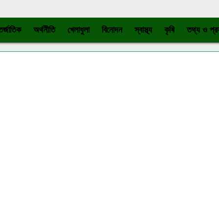
র্জাতিক
অর্থনীতি
খেলাধুলা
বিনোদন
স্বাস্থ্য
কৃষি
তথ্য ও প্রয