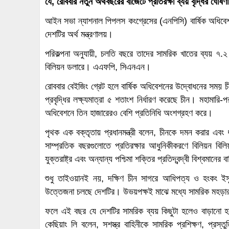
যে, রোববার নতুন অর্থবছরের বাজেটে প্রতিরক্ষা ব্যয় বৃদ্ধির ঘোষণ
আইন সভা ন্যাশনাল পিপলস কংগ্রেসের (এনপিসি) বার্ষিক অধিবে
দেশটির অর্থ মন্ত্রণালয়।
পরিকল্পনা অনুযায়ী, চলতি বছরে তাদের সামরিক খাতের ব্যয় ৭.২ 
বিলিয়ন ডলারে। এএফপি, সিএনএন।
রোববার বেইজিং গ্রেট হলে বার্ষিক অধিবেশনের উদ্বোধনের সময় চীন
প্রবৃদ্ধির লক্ষ্যমাত্রা ৫ শতাংশ নির্ধারণ করেছে চীন। মহামারি
অধিবেশনে তিন হাজারেরও বেশি প্রতিনিধি অংশগ্রহণ করে।
পৃথক এক বক্তৃতায় প্রধানমন্ত্রী বলেন, চীনকে দমন করার এবং
সাম্প্রতিক বছরগুলোতে প্রতিরক্ষার আধুনিকীকরণে বিলিয়ন বিল
যুক্তরাষ্ট্র এবং অন্যান্য পশ্চিমা শক্তির প্রতিদ্বন্দ্বী বিশ্বমানের
শুধু তাইওয়ানই নয়, দক্ষিণ চীন সাগরে আধিপত্য ও হংকং ইস্যু
উত্তেজনা চলছে দেশটির। উভয়পক্ষই মাঝে মধ্যে সামরিক মহড়
ফলে এই বছর যে দেশটির সামরিক ব্যয় কিছুটা হলেও বাড়ানো হবে ত
কেছিয়াং লি বলেন, সশস্ত্র বাহিনীকে সামরিক প্রশিক্ষণ, প্রস্