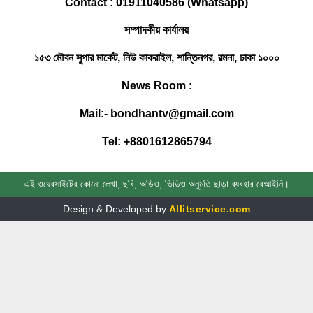
Contact : 01911040586 (Whatsapp)
সম্পাদকীয় কার্যালয়
সোনাগাজীতে মাছবোঝাই পিকআপ ছিনতাই,
পুলিশী অভিযানে উদ্ধার
১৫৩ মৌবন সুপার মার্কেট, নিউ কাকরাইল, শান্তিনগর, রমনা, ঢাকা ১০০০
News Room :
ফেনীতে একদিনে গৃহবধূ ও যুবকের মর’দেহ
Mail:- bondhantv@gmail.com
উদ্ধার
Tel: +8801612865794
ঢাবি ভিসিকে বই উপহার দিলেন খাজা ওসমান
ফারুকী
এই ওয়েবসাইটের কোনো লেখা, ছবি, অডিও, ভিডিও অনুমতি ছাড়া ব্যবহার বেআইনি।
সোনাগাজীতে সাবেক রাস্ট্রপতি জিয়াউর
Design & Developed by
Allitservice.com
রহমানের ৪৭ তম মৃত্যুবার্ষিকী পালিত
এবার মন্ত্রীকে নবী বলে আখ্যা দিলেন ফেনী
জেলা পরিষদের প্রশাসক