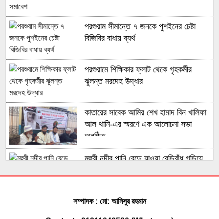
পরশুরাম সীমান্তে ৭ জনকে পুশইনের চেষ্টা
বিজিবির বাধায় ব্যর্থ
পরশুরামে শিক্ষিকার ফ্লাট থেকে গৃহকর্মীর
ঝুলন্ত মরদেহ উদ্ধার
কাতারের সাবেক আমির শেখ হামাদ বিন খালিফা
আল থানি-এর স্মরণে এক আলোচনা সভা
অনুষ্ঠিত
মুহুরী নদীর পানি বেড়ে যাওয়া বেড়িবাঁধ গড়িয়ে
লোকালয়ে পানি ঢুকেছে
ফেনী সীমান্তে কোটি টাকার ভারতীয় চোরাই
সম্পাদক : মো: আনিসুর রহমান
পণ্য জব্দ করেছে বিজিবি