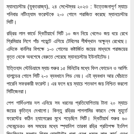
ম্যানচেস্টার (যুক্তরাজ্য), ২৪ সেপ্টেম্বর ২০২৩ : উত্তেজনাপূর্ণ ম্যাচে
শনিবার নটিংহ্যাম ফরেস্টকে ২-০ গোলে পরাজিত করেছে ম্যানচেস্টার
সিটি।
রড্রির লাল কার্ডে দ্বিতীয়ার্ধে সিটি ১০ জন নিয়ে খেলেও জয় ধরে রেখে
প্রিমিয়ার লিগে পাঁচ পয়েন্টে এগিয়ে টেবিলের শীর্ষস্থান অক্ষুন্ন রেখেছে।
এদিকে বার্নলির বিপক্ষে ১-০ গোলের কষ্টার্জিত জয়ের মাধ্যমে পরাজয়ের
বৃত্ত থেকে অবশেষে বেরুতে পেরেছে ম্যানচেস্টার ইউনাইটেড।
ইত্তিহাদ স্টেডিয়ামে ম্যাচ শুরুর ১৫ মিনিটের মধ্যে ফিল ফোডেন ও আর্লিং
হালান্ডের গোলে সিটি ২-০ ব্যবধানে লিড নেয়। এই ব্যবধান আর ঘোঁচাতে
পারেনি সফরকারী ফরেস্ট। এর ফলে ছয় ম্যাচে শতভাগ জয় নিশ্চিত করলো
সিটিজেনরা।
পেপ গার্দিওলার দল এনিয়ে সব ধরনের প্রতিযোগিতায় টানা ২০ ম্যাচে
জয়ের কৃতিত্ব দেখালো। কিন্তু রড্রির পাগলামির কারনে শেষ মুহূর্তে
ফরেস্টের কঠিন চ্যালেঞ্জের মুখে পড়েছিল সিটি। দ্বিতীয়ার্ধ শুরুর ৬০
সেকেন্ডেরও কম সময়ের মধ্যে স্প্যানিশ তারকা রড্রি প্রতিপক্ষ ইংলিশ
মিডফিল্ডার মরগান গিবস-হোয়াইটের গলা চেপে ধরলে লাল কার্ড দেখে