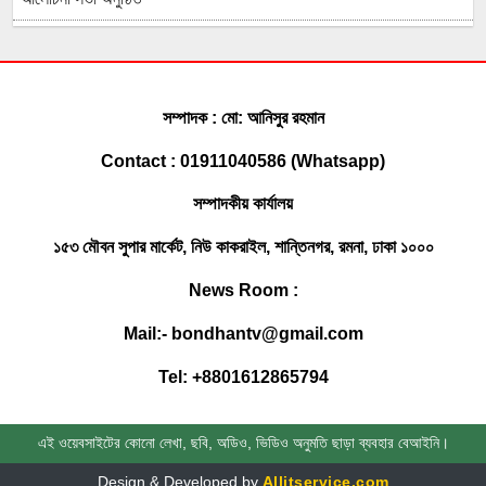
মুহুরী নদীর পানি বেড়ে যাওয়া বেড়িবাঁধ গড়িয়ে
লোকালয়ে পানি ঢুকেছে
সম্পাদক : মো: আনিসুর রহমান
ফেনী সীমান্তে কোটি টাকার ভারতীয় চোরাই
Contact : 01911040586 (Whatsapp)
পণ্য জব্দ করেছে বিজিবি
সম্পাদকীয় কার্যালয়
সোনাগাজীতে মাছবোঝাই পিকআপ ছিনতাই,
১৫৩ মৌবন সুপার মার্কেট, নিউ কাকরাইল, শান্তিনগর, রমনা, ঢাকা ১০০০
পুলিশী অভিযানে উদ্ধার
News Room :
ফেনীতে একদিনে গৃহবধূ ও যুবকের মর’দেহ
Mail:- bondhantv@gmail.com
উদ্ধার
Tel: +8801612865794
ঢাবি ভিসিকে বই উপহার দিলেন খাজা ওসমান
ফারুকী
এই ওয়েবসাইটের কোনো লেখা, ছবি, অডিও, ভিডিও অনুমতি ছাড়া ব্যবহার বেআইনি।
Design & Developed by
Allitservice.com