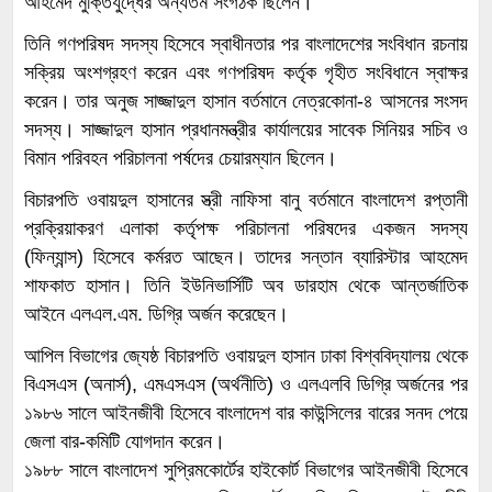
আহমেদ মুক্তিযুদ্ধের অন্যতম সংগঠক ছিলেন।
তিনি গণপরিষদ সদস্য হিসেবে স্বাধীনতার পর বাংলাদেশের সংবিধান রচনায়
সক্রিয় অংশগ্রহণ করেন এবং গণপরিষদ কর্তৃক গৃহীত সংবিধানে স্বাক্ষর
করেন। তার অনুজ সাজ্জাদুল হাসান বর্তমানে নেত্রকোনা-৪ আসনের সংসদ
সদস্য। সাজ্জাদুল হাসান প্রধানমন্ত্রীর কার্যালয়ের সাবেক সিনিয়র সচিব ও
বিমান পরিবহন পরিচালনা পর্ষদের চেয়ারম্যান ছিলেন।
বিচারপতি ওবায়দুল হাসানের স্ত্রী নাফিসা বানু বর্তমানে বাংলাদেশ রপ্তানী
প্রক্রিয়াকরণ এলাকা কর্তৃপক্ষ পরিচালনা পরিষদের একজন সদস্য
(ফিন্যান্স) হিসেবে কর্মরত আছেন। তাদের সন্তান ব্যারিস্টার আহমেদ
শাফকাত হাসান। তিনি ইউনিভার্সিটি অব ডারহাম থেকে আন্তর্জাতিক
আইনে এলএল.এম. ডিগ্রি অর্জন করেছেন।
আপিল বিভাগের জ্যেষ্ঠ বিচারপতি ওবায়দুল হাসান ঢাকা বিশ্ববিদ্যালয় থেকে
বিএসএস (অনার্স), এমএসএস (অর্থনীতি) ও এলএলবি ডিগ্রি অর্জনের পর
১৯৮৬ সালে আইনজীবী হিসেবে বাংলাদেশ বার কাউন্সিলের বারের সনদ পেয়ে
জেলা বার-কমিটি যোগদান করেন।
১৯৮৮ সালে বাংলাদেশ সুপ্রিমকোর্টের হাইকোর্ট বিভাগের আইনজীবী হিসেবে