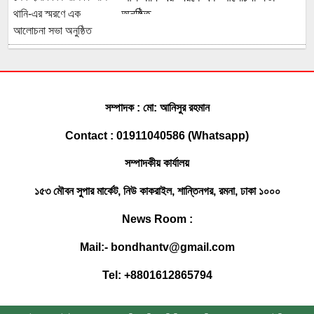
অনুষ্ঠিত
মুহুরী নদীর পানি বেড়ে যাওয়া বেড়িবাঁধ গড়িয়ে
লোকালয়ে পানি ঢুকেছে
সম্পাদক : মো: আনিসুর রহমান
ফেনী সীমান্তে কোটি টাকার ভারতীয় চোরাই
Contact : 01911040586 (Whatsapp)
পণ্য জব্দ করেছে বিজিবি
সম্পাদকীয় কার্যালয়
সোনাগাজীতে মাছবোঝাই পিকআপ ছিনতাই,
১৫৩ মৌবন সুপার মার্কেট, নিউ কাকরাইল, শান্তিনগর, রমনা, ঢাকা ১০০০
পুলিশী অভিযানে উদ্ধার
News Room :
ফেনীতে একদিনে গৃহবধূ ও যুবকের মর’দেহ
Mail:- bondhantv@gmail.com
উদ্ধার
Tel: +8801612865794
ঢাবি ভিসিকে বই উপহার দিলেন খাজা ওসমান
ফারুকী