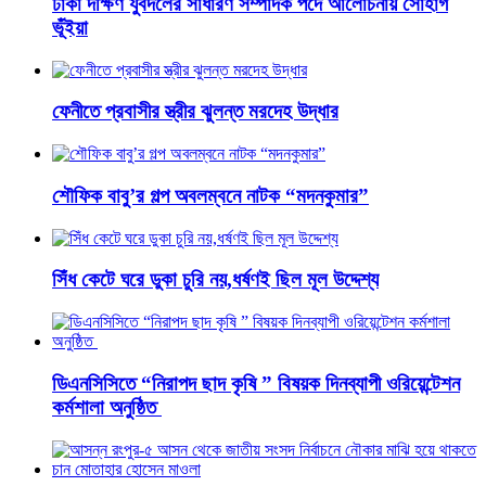
ঢাকা দক্ষিণ যুবদলের সাধারণ সম্পাদক পদে আলোচনায় সোহাগ
ভূঁইয়া
ফেনীতে প্রবাসীর স্ত্রীর ঝুলন্ত মরদেহ উদ্ধার
শৌফিক বাবু’র গল্প অবলম্বনে নাটক “মদনকুমার”
সিঁধ কেটে ঘরে ডুকা চুরি নয়,ধর্ষণই ছিল মূল উদ্দেশ্য
ডিএনসিসিতে “নিরাপদ ছাদ কৃষি ” বিষয়ক দিনব্যাপী ওরিয়েন্টেশন
কর্মশালা অনুষ্ঠিত