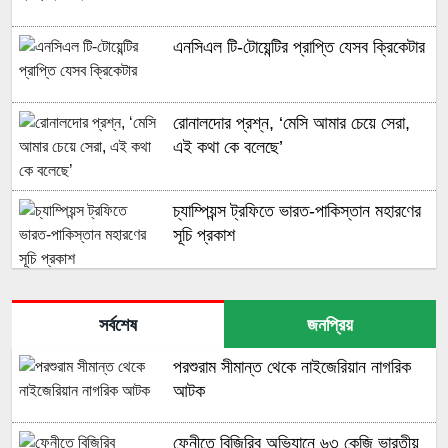
এনসিএল টি-টোয়েন্টির প্রাপ্তি যেসব ক্রিকেটার
রোনালদোর প্রশ্ন, ‘মেসি আমার চেয়ে সেরা,
এই কথা কে বলেছে’
চ্যাম্পিয়ন্স ট্রফিতে ভারত-পাকিস্তান মহারণের
সূচি প্রকাশ
দুই মাস আগেই চ্যাম্পিয়নস ট্রফির দল ঘোষণা
ইংল্যান্ডের
সর্বশেষ
জনপ্রিয়
পরশুরাম সীমান্ত থেকে নাইজেরিয়ান নাগরিক
আর্মি স্টেডিয়ামে আফটারম্যাথের স্বপ্নপূরণ
আটক
ফেনীতে বিজিরিব অভিযানে ৬৩ কেজি ভারতীয়