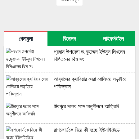
খেলাধুলা
বিনোদন
লাইফস্টাইল
প্রধান উপদেষ্টা ড.মুহাম্মদ ইউনুস লিখলেন
বিপিএলের থিম সং
আব্বাসের ক্যারিয়ার সেরা বোলিংয়ে লড়াইয়ে
পাকিস্তান
মিরপুরে দলের সঙ্গে অনুশীলনে আফ্রিদি
রাশফোর্ডকে নিয়ে কী হচ্ছে ইউনাইটেডে