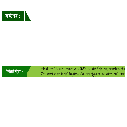
পরশুরাম সীমান্ত থেকে
সর্বশেষ :
নাইজেরিয়ান নাগরিক আটক
ফেনীতে বিজিরিব
অভিযানে ৬৩ কেজি ভারতীয় গাঁজা জব্দ
জুলাই সনদ সংস্কার ও ভারতে মুসলমান হত্যার প্রতিবাদে বিক্ষোভ ও সমাবেশ
পরশুরাম
সীমান্তে ৭ জনকে পুশইনের চেষ্টা বিজিবির বাধায় ব্যর্থ
পরশুরামে
শিক্ষিকার ফ্লাট থেকে গৃহকর্মীর ঝুলন্ত মরদেহ উদ্ধার
সাংবাদিক নিয়োগ বিজ্ঞপ্তি 2023 :- বহির্বিশ্ব সহ বাংলাদেশে
বিজ্ঞপ্তি :
উপজেলা এবং বিশ্ববিদ্যালয় (আসন শূন্য থাকা সাপেক্ষে) প্র
আবেদনের যোগ্যতা :- বয়স:- সর্বনিম্ন ২০ বছর হতে হবে। শি
আবেদনকারীকে সর্বনিন্ম এইচএসসি পাশ হতে হবে। কমপক্ষে ১
বিনোদন
হবে। (তবে বিশ্ববিদ্যালয় প্রতিনিধিদের ক্ষেত্রে গণযোগাযো
শিক্ষার্থী হতে হবে অথবা কমপক্ষে ১ বছরের অভিজ্ঞতা থাকতে
অ্যাকশন দৃশ্যের শুয়েটিং গুরুতর আহত অঙ্কুশ
যোগ্যতা:- স্মার্ট ফোন থাকতে হবে। নিজেদের প্রকাশিত নি
শেয়ার করতে হবে একই সঙ্গে বিভিন্ন সামাজিক মাধ্যমে প্রচ
প্রতিদিন অন্তত ০৩ টি নিউজ শেয়ার করতে হবে। (বাধ্যতা
দেয়া এ্যাসাইনমেন্ট সম্পন্ন করতে হবে। নিউজের ছবি এবং নি
বন্ধন টিভি ডেস্ক
হবে ( ছবি কপি করা যাবে না কপি করলে তা উল্লেখ করতে হবে
প্রকাশের সময় : জানুয়ারি ২, ২০২৪, ৪:২৯ অপরাহ্ণ
বেতন ও বিজ্ঞাপনের কমিশন আলোচনা সাপেক্ষে। আবেদন কর