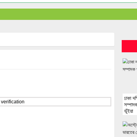
ঢাকা দক
সম্পাদ
ভূঁইয়া