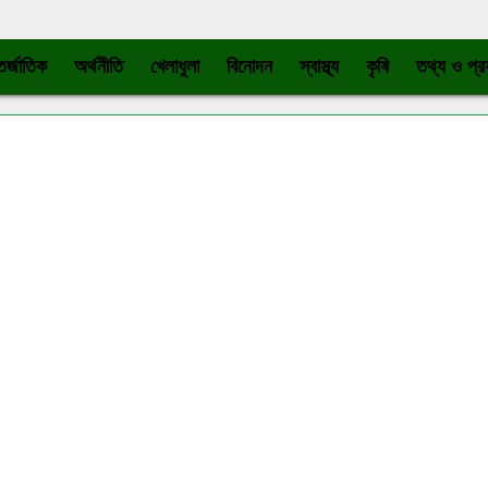
র্জাতিক
অর্থনীতি
খেলাধুলা
বিনোদন
স্বাস্থ্য
কৃষি
তথ্য ও প্রয