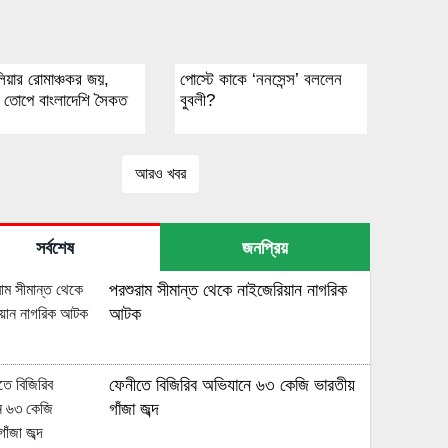
লিয়ার রোমাঞ্চকর জয়,
পোস্টে কাকে ‘ননসেন্স’ বললেন
 তোপে বাংলাদেশি সৈকত
বুবলী?
আরও খবর
সর্বশেষ
জনপ্রিয়
পরশুরাম সীমান্ত থেকে নাইজেরিয়ান নাগরিক
আটক
ফেনীতে বিজিরিব অভিযানে ৬৩ কেজি ভারতীয়
গাঁজা জব্দ