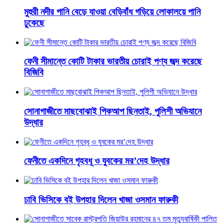
মুহুরী নদীর পানি বেড়ে যাওয়া বেড়িবাঁধ গড়িয়ে লোকালয়ে পানি
ঢুকেছে
ফেনী সীমান্তে কোটি টাকার ভারতীয় চোরাই পণ্য জব্দ করেছে
বিজিবি
সোনাগাজীতে মাছবোঝাই পিকআপ ছিনতাই, পুলিশী অভিযানে
উদ্ধার
ফেনীতে একদিনে গৃহবধূ ও যুবকের মর’দেহ উদ্ধার
ঢাবি ভিসিকে বই উপহার দিলেন খাজা ওসমান ফারুকী