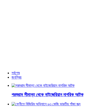
১৩ বছরের বৈভব সূর্যবংশীর দাম ১.১ কোটি রুপি
নতুন নির্বাচন কমিশনকে প্রত্যাখ্যান করল জাতীয় নাগরিক কমিটি
মাত্র ৭ রানে অলআউট আন্তর্জাতিক ম্যাচে!
আরও খবর
সর্বশেষ
জনপ্রিয়
পরশুরাম সীমান্ত থেকে নাইজেরিয়ান নাগরিক আটক