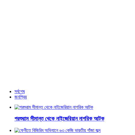
ইরানের সামরিক অভিযান ‘নির্ধারিত সময়ের আগেই’ সম্পন্ন হয়েছে :
ট্রাম্প
সবার আগে ঈদের তারিখ ঘোষণা করল মালয়েশিয়া, ইন্দোনেশিয়া
কার কত লাভ-ক্ষতি, হিজবুল্লাহ ও ইসরায়েলের যুদ্ধবিরতিতে।
আরও খবর
সর্বশেষ
জনপ্রিয়
পরশুরাম সীমান্ত থেকে নাইজেরিয়ান নাগরিক আটক