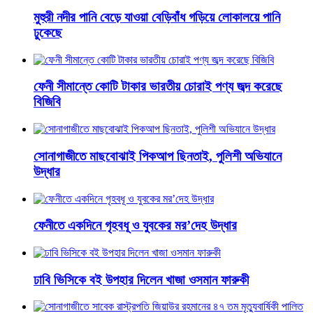
মুহুরী নদীর পানি বেড়ে যাওয়া বেড়িবাঁধ গড়িয়ে লোকালয়ে পানি
ঢুকেছে
ফেনী সীমান্তে কোটি টাকার ভারতীয় চোরাই পণ্য জব্দ করেছে
বিজিবি
সোনাগাজীতে মাছবোঝাই পিকআপ ছিনতাই, পুলিশী অভিযানে
উদ্ধার
ফেনীতে একদিনে গৃহবধূ ও যুবকের মর’দেহ উদ্ধার
ঢাবি ভিসিকে বই উপহার দিলেন খাজা ওসমান ফারুকী