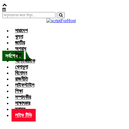
সারাদেশ
খুলনা
জাতীয়
অপরাধ
লিড
সর্বশেষ :
আন্তর্জাতিক
খেলাধুলা
বিনোদন
রাজনীতি
লাইফস্টাইল
শিক্ষা
সম্পাদকীয়
সাক্ষাৎকার
স্বাস্থ্য
লাইভ টিভি