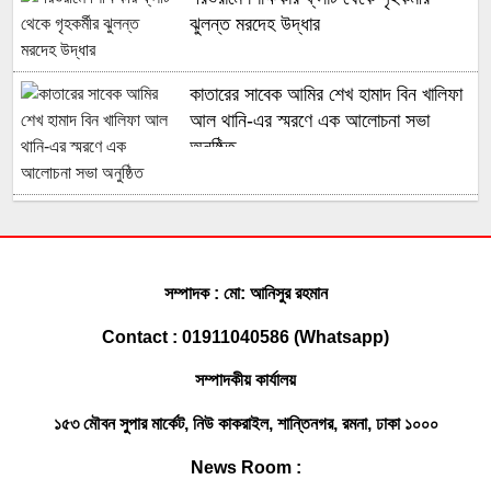
ঝুলন্ত মরদেহ উদ্ধার
কাতারের সাবেক আমির শেখ হামাদ বিন খালিফা
আল থানি-এর স্মরণে এক আলোচনা সভা
অনুষ্ঠিত
মুহুরী নদীর পানি বেড়ে যাওয়া বেড়িবাঁধ গড়িয়ে
লোকালয়ে পানি ঢুকেছে
সম্পাদক : মো: আনিসুর রহমান
ফেনী সীমান্তে কোটি টাকার ভারতীয় চোরাই
Contact : 01911040586 (Whatsapp)
পণ্য জব্দ করেছে বিজিবি
সম্পাদকীয় কার্যালয়
সোনাগাজীতে মাছবোঝাই পিকআপ ছিনতাই,
১৫৩ মৌবন সুপার মার্কেট, নিউ কাকরাইল, শান্তিনগর, রমনা, ঢাকা ১০০০
পুলিশী অভিযানে উদ্ধার
News Room :