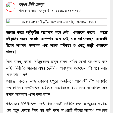
প্রকাশিত নিউজ অবশ্যই নিজে ফেসবুকে শেয়ার করতে হবে
বন্ধন টিভি ডেস্ক
একই সঙ্গে বিভিন্ন সামাজিক মাধ্যমে প্রচার করতে হবে।
প্রকাশের সময় : জানুয়ারি ২১, ২০২৪, ৬:১৪ অপরাহ্ণ
এছাড়াও প্রতিদিন অন্তত ০৩ টি নিউজ শেয়ার করতে
হবে। (বাধ্যতামূলক) অবশ্যই অফিস থেকে দেয়া
এ্যাসাইনমেন্ট সম্পন্ন করতে হবে। নিউজের ছবি এবং
নিউজের সঙ্গে ভিডিও পাঠাতে হবে ( ছবি কপি করা যাবে না
সরকার কারো স্বীকৃতির অপেক্ষায় বসে নেই ওবায়দুল কাদের। কারো
কপি করলে তা উল্লেখ করতে হবে)। বেতন ভাতা :- মাসিক
স্বীকৃতির জন্য সরকার অপেক্ষায় বসে নেই বলে জানিয়েছেন আওয়ামী
বেতন ও বিজ্ঞাপনের কমিশন আলোচনা সাপেক্ষে। আবেদন
লীগের সাধারণ সম্পাদক এবং সড়ক পরিবহন ও সেতু মন্ত্রী ওবায়দুল
করতে আপনাকে যা করতে হবে :- আমাদের ই-মেইলের
কাদের।
ঠিকানায় ছবিসহ জীবন বৃত্তান্ত (Cv), সিভির সঙ্গে জাতীয়
পরিচয়পত্র এর কপি, সর্ব্বোচ্চ শিক্ষাগত সনদ এর কপি,
তিনি বলেন, কারো অভিনন্দনের জন্য চাতক পাখির মতো অপেক্ষায় বসে
পাসপোর্ট সাইজের ছবি, অভিজ্ঞতা থাকলে প্রমাণ স্বরুপ
আছি, নির্বাচিত সরকার এমন দেউলিয়া অবস্থায় পড়েছে- এটা মনে করার
তথ্য প্রেরণ করতে হবে । মনে রাখবেন :- সিভি অবশ্যই
কোন কারণ নেই।
নিজের ব্যক্তিগত মেইল থেকে পাঠাতে হবে। কারণ যে
ওবায়দুল কাদের আজ রোববার দুপুরে ধানমন্ডিতে আওয়ামী লীগ সভাপতি
মেইল থেকে সিভি পাঠাবেন অফিস থেকে সেই মেইলেই
শেখ হাসিনার রাজনৈতিক কার্যালয়ে সমসাময়িক বিষয় নিয়ে আয়োজিত এক
রিপ্লাই দেওয়া হবে। ই–মেইল পাঠাতে বিষয় বস্তু অর্থাৎ
সংবাদ সম্মেলনে এসব কথা বলেন।
Subject–এ লিখতে হবে কোন জেলা/ উপজেলা/
ক্যাম্পাস প্রতিনিধি। আমাদের সাথে যোগাযোগের ঠিকানা
গণতন্ত্রের রীতিনীতিতে কেউ প্রধানমন্ত্রী নির্বাচিত হলে অভিনন্দন জানায়-
:- Email:- bondhantv@gmail.com
এটা নতুন কোনো বিষয় নয় দাবি করে আওয়ামী লীগের সাধারণ সম্পাদক