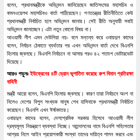
টেলিফোন:- +8809638788837,
বলেন, প্রধানমন্ত্রীকে অভিনন্দন জানিয়েছেন জাতিসংঘের মহাসচিব ও
+8801911040586 (Whatsapp), সকাল ৯টা
কমনওয়েলথ মহাসচিবও বার্তা পাঠিয়েছেন। গণতন্ত্রের রীতিনীতিতে কেউ
থেকে রাত ১১.৫৯ পর্যন্ত। আমাদের নিয়োগ পদ্ধতি :-
প্রধানমন্ত্রী নির্বাচিত হলে অভিনন্দন জানায়। সেই রীতি অনুযায়ী সবাই
প্রথমে আপনার কাগজ যাচাই বাছাই করা হবে। আপনি
অভিনন্দন জানাচ্ছেন। এটা নতুন কোনো বিষয় না।
প্রাথমিক ভাবে চুড়ান্ত হলে সেটি সম্পাদকের কাছে প্রেরণ
আওয়ামী লীগ এমন দেউলিয়া নয়- বলে মন্তব্য করে ওবায়দুল কাদের
করা হবে। সর্বশেষ সম্পাদক কর্তৃক চুড়ান্ত হলে আপনার
বলেন, নির্বাচন ঠেকাতে ব্যর্থতার পর এখন অভিনন্দন বার্তা দেখে বিএনপি
সাথে যোগাযোগ করা হবে মোবাইল এবং ইমেল এর
হিংসায় জ্বলছে। বিএনপি নির্বাচনে না আসার পরও ৪২ শতাংশ ভোটারভোট
মাধ্যমে। আপনাকে আমাদের ট্রেনিং এবং অবজারভেশন
দিয়েছে।
ফেসবুক গ্রুপে এড করা হবে। তারপর আপনাকে ৫ দিন
নিউজ পাঠাতে বলা হবে। এর পর চুড়ান্ত নিয়োগের ১
আরও পড়ুনঃ
ইউক্রেনের ৪টি ড্রোন ভূপাতিত করেছে রুশ বিমান প্রতিরক্ষা
মাসের মধ্যে আপনার কার্ড প্রেরণ করা হবে। নিউজ
বাহিনী
পাঠানোর মাধ্যম:- আমাদের মেইল আইডি, মেসেঞ্জার গ্রুপ,
ইউজার আইডির মাধ্যমে পাঠাতে পারবেন। নিউজ অবশ্যই
মন্ত্রী আরো বলেন, বিএনপি হিংসায় জ্বলছে। কারণ তারা নির্বাচনে অংশ না
ইউনিকোড ফরমেটে পাঠাতে হবে। নিউজের সাথে ছবি
নিলেও দেশের বিপুল সংখ্যক মানুষ শেখ হাসিনাকে প্রধানমন্ত্রী নির্বাচিত
থাকলে তা পাঠাতে হবে। নিউজের যদি কোন তথ্য প্রমাণ
করেছেন। বিএনপি এখন ঈর্ষাকাতর।
থাকে তবে তা প্রেরণ করতে হবে। বি:দ্র: সকল শর্ত
ওবায়দুল কাদের বলেন, দেশপ্রেমিক সরকার হিসেবে আওয়ামী লীগ
পরিবর্তন, পরিমার্জন এবং বর্ধিত করনের অধিকার কর্তৃপক্ষের
দ্রব্যমূল্য নিয়ন্ত্রণে ব্যবস্থা নিচ্ছে। আন্দোলনের নামে বিএনপি সহিংসতার
কাছে সংরক্ষিত। মন্তব্য: BondhanTv – বন্ধন টিভি
আশ্রয় নিলে আইন প্রয়োগকারী সংস্থা তাদের দায়িত্ব পালন করবে এবং
আমাদের নিজস্ব আয়ে চ্যানেলটি পরিচালিত হয়। আমরা