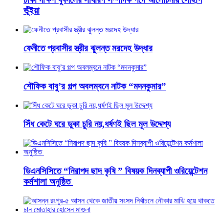
ভূঁইয়া
ফেনীতে প্রবাসীর স্ত্রীর ঝুলন্ত মরদেহ উদ্ধার
শৌফিক বাবু’র গল্প অবলম্বনে নাটক “মদনকুমার”
সিঁধ কেটে ঘরে ডুকা চুরি নয়,ধর্ষণই ছিল মূল উদ্দেশ্য
ডিএনসিসিতে “নিরাপদ ছাদ কৃষি ” বিষয়ক দিনব্যাপী ওরিয়েন্টেশন
কর্মশালা অনুষ্ঠিত