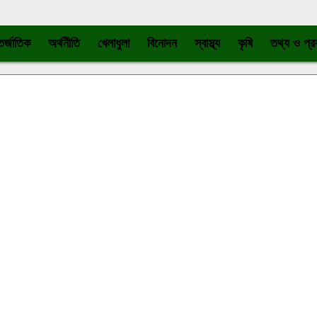
র্জাতিক
অর্থনীতি
খেলাধুলা
বিনোদন
স্বাস্থ্য
কৃষি
তথ্য ও প্রয