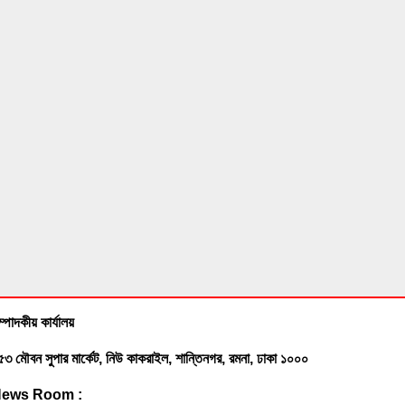
ফেনী সীমান্তে কোটি টাকার ভারতীয় চোরাই
পণ্য জব্দ করেছে বিজিবি
সোনাগাজীতে মাছবোঝাই পিকআপ ছিনতাই,
পুলিশী অভিযানে উদ্ধার
ফেনীতে একদিনে গৃহবধূ ও যুবকের মর’দেহ
উদ্ধার
ঢাবি ভিসিকে বই উপহার দিলেন খাজা ওসমান
ম্পাদকীয় কার্যালয়
ফারুকী
৫৩ মৌবন সুপার মার্কেট, নিউ কাকরাইল, শান্তিনগর, রমনা, ঢাকা ১০০০
ews Room :
সোনাগাজীতে সাবেক রাস্ট্রপতি জিয়াউর