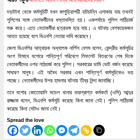
দড়াটানা থেকে কর্মসূচিটি যখন কাপুড়িয়াপট্টি হাটচান্নি এলাকায় যায় তখনই
পুলিশের সঙ্গে নেতাকর্মীদের ধস্তাধস্তি হয়। একপর্যায়ে পুলিশ লাঠিচার্জ
শুরু করে। এতে নেতাকর্মীরা ছত্রভঙ্গ হয়ে যায়। এ ঘটনায় বেশকয়েকজন
আহত হয়েছে বলে বিএনপি নেতারা দাবি করেছেন।
জেলা বিএনপির আহ্বায়ক অধ্যাপক নার্গিস বেগম বলেন, কেন্দ্রীয় কর্মসূচির
অংশ হিসাবে যশোরে শান্তিপূর্ণ পরিবেশে লিফলেট বিতরণের শেষ দিকে
নেতাকর্মীদের ওপর লাঠচার্জ করে পুলিশ। সরকারের ডামি ভোট বর্জন করেছে
সাধারণ মানুষ। এই অবৈধ সরকার এখন শান্তিপূর্ণ কর্মসূচিকেও ভয়
পাচ্ছে। নেতাকর্মীদের উপর হামলার ঘটনায় তীব্র নিন্দা জানাচ্ছি।
তবে যশোর কোতোয়ালি মডেল থানার ভারপ্রাপ্ত কর্মকর্তা (ওসি) আব্দুর
রাজ্জাক বলেন, বিএনপি কর্মসূচি করেছে কিনা জানা নেই। পুলিশ লাঠিচার্জ
করেছে কিনা সেটাও জানা নেই।
Spread the love