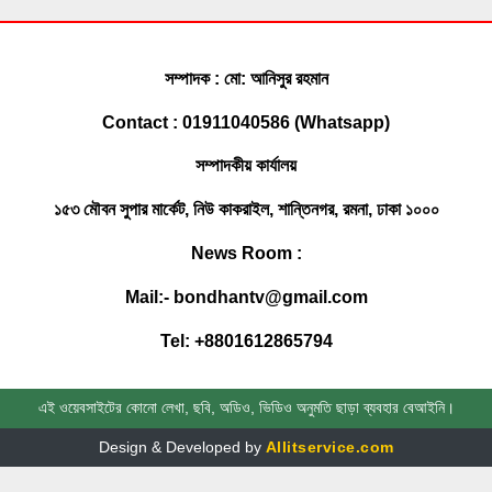
লোকালয়ে পানি ঢুকেছে
ফেনী সীমান্তে কোটি টাকার ভারতীয় চোরাই
সম্পাদক : মো: আনিসুর রহমান
পণ্য জব্দ করেছে বিজিবি
Contact : 01911040586 (Whatsapp)
সম্পাদকীয় কার্যালয়
সোনাগাজীতে মাছবোঝাই পিকআপ ছিনতাই,
পুলিশী অভিযানে উদ্ধার
১৫৩ মৌবন সুপার মার্কেট, নিউ কাকরাইল, শান্তিনগর, রমনা, ঢাকা ১০০০
News Room :
ফেনীতে একদিনে গৃহবধূ ও যুবকের মর’দেহ
Mail:- bondhantv@gmail.com
উদ্ধার
Tel: +8801612865794
ঢাবি ভিসিকে বই উপহার দিলেন খাজা ওসমান
ফারুকী
এই ওয়েবসাইটের কোনো লেখা, ছবি, অডিও, ভিডিও অনুমতি ছাড়া ব্যবহার বেআইনি।
সোনাগাজীতে সাবেক রাস্ট্রপতি জিয়াউর
Design & Developed by
Allitservice.com
রহমানের ৪৭ তম মৃত্যুবার্ষিকী পালিত