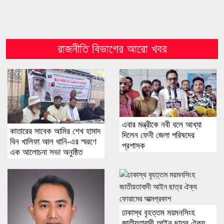
রাজনীতি বিভাগের আরো খবর
এবার মন্ত্রীকে নবী বলে আখ্যা
কাতারের সাবেক আমির শেখ হামাদ
দিলেন ফেনী জেলা পরিষদের
বিন খালিফা আল থানি-এর স্মরণে
প্রশাসক
এক আলোচনা সভা অনুষ্ঠিত
ঢাকাস্থ বৃহত্তম ময়মনসিংহ
জাতীয়তাবাদী আইন ছাত্র ঐক্য