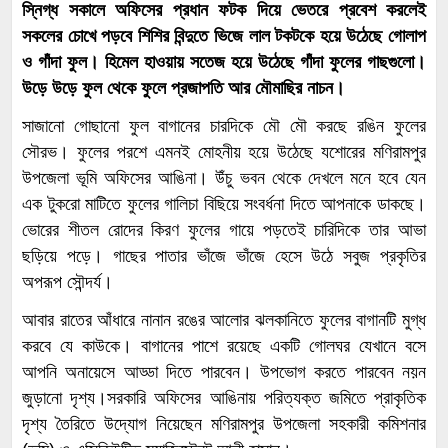
স্নিগ্ধ সকালে অফিসের প্রধান ফটক দিয়ে ভেতরে প্রবেশ করলেই
সকলের চোখে পড়বে শিশির বিন্দুতে ভিজে লাল টকটকে হয়ে উঠেছে গোলাপ
ও গাঁদা ফুল। হিমেল হাওয়ায় সতেজ হয়ে উঠেছে গাঁদা ফুলের গাছগুলো।
উড়ে উড়ে ফুল থেকে ফুলে প্রজাপতি আর মৌমাছির নাচন।
সাজানো গোছানো ফুল বাগানের চারদিকে মৌ মৌ করছে রঙিন ফুলের
সৌরভ। ফুলের পরশে এমনই মোহনীয় হয়ে উঠেছে যশোরের মণিরামপুর
উপজেলা ভূমি অফিসের আঙিনা। উঁচু ভবন থেকে দেখলে মনে হবে যেন
এক টুকরো মাটিতে ফুলের গালিচা বিছিয়ে সংবর্ধনা দিতে আপনাকে ডাকছে।
ভোরের শীতল রোদের কিরণ ফুলের গায়ে পড়তেই চারিদিকে তার আভা
ছড়িয়ে পড়ে। গাছের পাতার ভাঁজে ভাঁজে হেসে উঠে সবুজ প্রকৃতির
অপরূপ সৌন্দর্য।
আবার রাতের আঁধারে নানান রঙের আলোর ঝলকানিতে ফুলের বাগানটি মুগ্ধ
করবে যে কাউকে। বাগানের পাশে রয়েছে একটি গোলঘর যেখানে বসে
আপনি অনায়েসে আড্ডা দিতে পারবেন। উপভোগ করতে পারবেন নয়ন
জুড়ানো দৃশ্য।সরকারি অফিসের আঙিনায় পরিত্যক্ত জমিতে প্রাকৃতিক
দৃশ্য তৈরিতে উদ্যোগ নিয়েছেন মণিরামপুর উপজেলা সহকারী কমিশনার