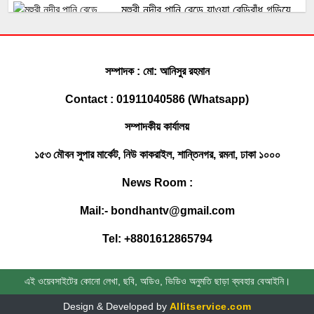
মুহুরী নদীর পানি বেড়ে যাওয়া বেড়িবাঁধ গড়িয়ে
লোকালয়ে পানি ঢুকেছে
ফেনী সীমান্তে কোটি টাকার ভারতীয় চোরাই
সম্পাদক : মো: আনিসুর রহমান
পণ্য জব্দ করেছে বিজিবি
Contact : 01911040586 (Whatsapp)
সম্পাদকীয় কার্যালয়
সোনাগাজীতে মাছবোঝাই পিকআপ ছিনতাই,
পুলিশী অভিযানে উদ্ধার
১৫৩ মৌবন সুপার মার্কেট, নিউ কাকরাইল, শান্তিনগর, রমনা, ঢাকা ১০০০
News Room :
ফেনীতে একদিনে গৃহবধূ ও যুবকের মর’দেহ
Mail:- bondhantv@gmail.com
উদ্ধার
Tel: +8801612865794
ঢাবি ভিসিকে বই উপহার দিলেন খাজা ওসমান
ফারুকী
এই ওয়েবসাইটের কোনো লেখা, ছবি, অডিও, ভিডিও অনুমতি ছাড়া ব্যবহার বেআইনি।
সোনাগাজীতে সাবেক রাস্ট্রপতি জিয়াউর
Design & Developed by
Allitservice.com