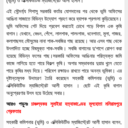
(ভূমি) ও এক্সিকিউটিভ ম্যাজিস্ট্রেট আলী হাসান।
এই সৌন্দর্য্য পিপাসু সরকারি কর্তার যোগদানের পর থেকে ভূমি অফিসের
আঙিনা সাজাতে বিভিন্ন উদ্যোগ গ্রহণ করে ব্যাপক প্রশংসা কুড়িয়েছেন।
ভূমি অফিসের গেট দিয়ে প্রবেশ করতেই চোখে পড়ে বিশাল এক কৃষি
বাগান। যেখানে, বেগুন, পেঁপে, লালশাক, পালংশাক, ধনেপাতা, মুলা, গাজর,
কলাগাছসহ মৌসুমের নানা শাক-সবজির গাছ রয়েছে। আর এসব গাছ থেকে
উৎপাদিত হচ্ছে বিষমুক্ত শাক-সবজি। সবজি বাগানের দু’পাশে রোপণ করা
হয়েছে বিভিন্ন ফলের গাছ।সরকারি অফিসের আঙিনার পরিত্যক্ত জমি
কাজে লাগিয়ে হতে পারে বিকল্প কৃষি। অপার সম্ভাবনার দুয়ার খুলে যেতে
পারে কৃষির মধ্য দিয়ে। পরিবেশ রক্ষায়ও রাখতে পারে অনন্য ভূমিকা। এর
দৃষ্টান্তমূলক উদাহরণ তৈরি করেছেন সহকারী কমিশনার (ভূমি) ও
এক্সিকিউটিভ ম্যাজিস্ট্রেট আলী হাসান । ছোট এই কৃষি বাগান
অনুপ্রেরণার উৎস হয়ে উঠেছে সবার।
আরও পড়ুনঃ
চাঞ্চল্যকর সুমাইয়া হত্যাকাণ্ডের মূলহোতা মনিরামপুরে
গ্রেফতার
সহকারী কমিশনার (ভূমি) ও এক্সিকিউটিভ ম্যাজিস্ট্রেট আলী হাসান বলেন,