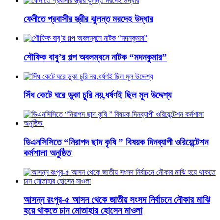
ফেনীতে প্রবাসীর স্ত্রীর ঝুলন্ত মরদেহ উদ্ধার
শৌফিক বাবু’র গল্প অবলম্বনে নাটক “মদনকুমার”
সিঁধ কেটে ঘরে ডুকা চুরি নয়,ধর্ষণই ছিল মূল উদ্দেশ্য
ডিএনসিসিতে “নিরাপদ ছাদ কৃষি ” বিষয়ক দিনব্যাপী ওরিয়েন্টেশন
কর্মশালা অনুষ্ঠিত
আসন্ন রংপুর-৫ আসন থেকে জাতীয় সংসদ নির্বাচনে নৌকার মাঝি
হয়ে থাকতে চান মোতাহার হোসেন মাওলা