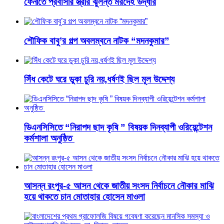
ফেনীতে প্রবাসীর স্ত্রীর ঝুলন্ত মরদেহ উদ্ধার
শৌফিক বাবু’র গল্প অবলম্বনে নাটক “মদনকুমার”
সিঁধ কেটে ঘরে ডুকা চুরি নয়,ধর্ষণই ছিল মূল উদ্দেশ্য
ডিএনসিসিতে “নিরাপদ ছাদ কৃষি ” বিষয়ক দিনব্যাপী ওরিয়েন্টেশন
কর্মশালা অনুষ্ঠিত
আসন্ন রংপুর-৫ আসন থেকে জাতীয় সংসদ নির্বাচনে নৌকার মাঝি
হয়ে থাকতে চান মোতাহার হোসেন মাওলা