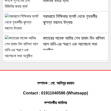
বিজিবির বাধায় ব্যর্থ
পরশুরামে শিক্ষিকার ফ্লাট থেকে গৃহকর্মীর
ঝুলন্ত মরদেহ উদ্ধার
কাতারের সাবেক আমির শেখ হামাদ বিন খালিফা
আল থানি-এর স্মরণে এক আলোচনা সভা
অনুষ্ঠিত
মুহুরী নদীর পানি বেড়ে যাওয়া বেড়িবাঁধ গড়িয়ে
লোকালয়ে পানি ঢুকেছে
সম্পাদক : মো: আনিসুর রহমান
ফেনী সীমান্তে কোটি টাকার ভারতীয় চোরাই
Contact : 01911040586 (Whatsapp)
পণ্য জব্দ করেছে বিজিবি
সম্পাদকীয় কার্যালয়
সোনাগাজীতে মাছবোঝাই পিকআপ ছিনতাই,