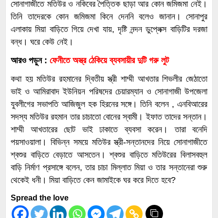
সোনাগাজীতে মতিউর ও নকিবের পৈত্তিক ছাড়া আর কোন জমিজমা নেই।
তিনি তাদেরকে কোন জমিজমা কিনে দেননি বলেও জানান। সোনাপুর
এলাকায় মিয়া বাড়িতে গিয়ে দেখা যায়, দৃষ্টি নন্দন ডুপ্লেক্স বাড়িটির দরজা
বন্ধ। ঘরে কেউ নেই।
আরও পড়ুন :
ফেনীতে অস্ত্র ঠেকিয়ে ব্যবসায়ীর দুটি গরু লুট
কথা হয় মতিউর রহমানের দ্বিতীয় স্ত্রী শাম্মী আখতার শিভলীর জেঠাতো
ভাই ও আমিরাবাদ ইউনিয়ন পরিষদের চেয়ারম্যান ও সোনাগাজী উপজেলা
যুবলীগের সভাপতি আজিজুল হক হিরনের সঙ্গে। তিনি বলেন , এনবিআরের
সদস্য মতিউর রহমান তার চাচাতো বোনের স্বামী। ইফাত তাদের সন্তান।
শাম্মী আখতারের ছোট ভাই ঢাকাতে ব্যবসা করেন। তারা বনেদি
পয়সাওয়ালা। বিভিন্ন সময়ে মতিউর স্ত্রী-সন্তানদের নিয়ে সোনাগাজীতে
শ্বশুর বাড়িতে বেড়াতে আসতেন। শ্বশুর বাড়িতে মতিউরের বিলাসবহুল
বাড়ি নির্মাণ প্রসাঙ্গে বলেন, তার চাচা মিল্লাত মিয়া ও তার সন্তানেরা শুরু
থেকেই ধনী। মিয়া বাড়িতে কেন জামাইকে ঘর করে দিতে হবে?
Spread the love