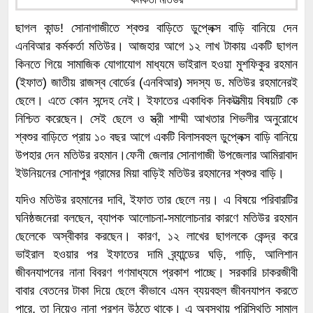
ছাগল কান্ড! সোনাগাজীতে শ্বশুর বাড়িতে ডুপ্লেক্স বাড়ি বানিয়ে দেন
এনবিআর কর্মকর্তা মতিউর। আজহার আগে ১২ লাখ টাকায় একটি ছাগল
কিনতে গিয়ে সামাজিক যোগাযোগ মাধ্যমে ভাইরাল হওয়া মুশফিকুর রহমান
(ইফাত) জাতীয় রাজস্ব বোর্ডের (এনবিআর) সদস্য ড. মতিউর রহমানেরই
ছেলে। এতে কোন সন্দেহ নেই। ইফাতের একাধিক নিকটাত্মীয় বিষয়টি কে
নিশ্চিত করেছেন। সেই ছেলে ও স্ত্রী শাম্মী আখতার শিভলীর অনুরোধে
শ্বশুর বাড়িতে প্রায় ১০ বছর আগে একটি বিলাসবহুল ডুপ্লেক্স বাড়ি বানিয়ে
উপহার দেন মতিউর রহমান।ফেনী জেলার সোনাগাজী উপজেলার আমিরাবাদ
ইউনিয়নের সোনাপুর গ্রামের মিয়া বাড়িই মতিউর রহমানের শ্বশুর বাড়ি।
যদিও মতিউর রহমানের দাবি, ইফাত তার ছেলে নয়। এ বিষয়ে পরিবারটির
ঘনিষ্ঠজনেরা বলছেন, ব্যাপক আলোচনা-সমালোচনার কারণে মতিউর রহমান
ছেলেকে অস্বীকার করছেন। কারণ, ১২ লাখের ছাগলকে কেন্দ্র করে
ভাইরাল হওয়ার পর ইফাতের দামি ব্র্যান্ডের ঘড়ি, গাড়ি, আলিশান
জীবনযাপনের নানা বিবরণ গণমাধ্যমে প্রকাশ পাচ্ছে। সরকারি চাকরজীবী
বাবার বেতনের টাকা দিয়ে ছেলে কীভাবে এমন ব্যয়বহুল জীবনযাপন করতে
পারে, তা নিয়েও নানা প্রশ্ন উঠতে থাকে। এ অবস্থায় পরিস্থিতি সামাল