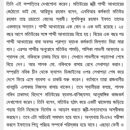
তিনি এই সম্পত্তির দেখাশোনা করেন। মতিউরের স্ত্রী শাম্মী আখতারের
জেঠাতো ভাই মো. আরিফুর রহমান বলেন, এনবিআর কর্মকর্তা মতিউর
রহমান তার চাচাতো বোনের স্বামী। মুশফিকুর রহমান ইফাত তাদের
একমাত্র সন্তান। শাম্মী আখতারের এক বোন ও এক ভাই রয়েছে। ২৫
বছর আগে মতিউরের সঙ্গে শাম্মী আখতারের বিয়ে হয়। বিয়ের এক বছর পর
শাম্মী আখতারের বাবা অবসর প্রাপ্ত ব্যাংক কর্মকর্তা মিল্লাত মিয়া মারা
যান। এরপর শাম্মীর অনুরোধে মতিউর শাশুড়ি, শালিকা লাভলী আক্তার ও
শ্যালক মো. নকিবকে ঢাকায় নিয়ে যান। সেখানে লাভলীকে পড়ালেখা শেষে
বিয়ে দেন। আর শালক মো. নকিবকে বাসায় রেখে লেখাপড়া করান।
সম্প্রতি নবিক চীন থেকে ফ্যাশন ডিজাইনের ওপর লেখাপড়া শেষ করে
দেশে ফিরে এসে ব্যবসা ও চাকরি শুরু করেন। বর্তমানে তারা রাজধানীর
ধানমন্ডি এলাকায় নিজস্ব বাসায় থাকেন। তবে স্থানীয়রা বলছে, শালক
নকিব ঢাকাসহ বিদেশে মতিউরের ব্যবসা-বাণিজ্যসহ আনুষাঙ্গিক কাজকর্ম
দেখাশোনা করেন। তিনি বলেন, মতিউর হঠাৎ করে একটি ঝামেলায় জড়িয়ে
পড়ায় তিনি নিজেকে নির্দোষ ও আড়াল করতে স্ত্রী-সন্তানদের অস্বীকার
করছেন। তবে এটা অচিরেই সমাধান হয়ে যাবে। অন্যথায় ডিএনএ পরীক্ষা
করলে ইফাতের পিতৃ পরিচয় সম্পর্কে পরিস্কার হয়ে যাবে। এছাড়া ফেনী ও