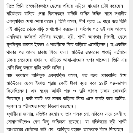
দিতে তিনি তাৎক্ষণিকভাবে ছেলের পরিচয় এড়িয়ে যাওয়ার চেষ্টা করেছেন।
মতিউরের বানিয়ে দেয়া বিলাসবহুল বাড়িটি জসিম উদ্দিন নামে স্থানীয়
একব্যক্তি দেখা শোনা করেন। তিনি বলেন, দীর্ঘ প্রায় ১০ বছর ধরে তিনি
এই বাড়িতে থেকে বাড়ি দেখাশোনা করছেন। সর্বশেষ গত দুই মাস আগেও
এনবিআর কর্মকর্তা মতিউর রহমান, স্ত্রী, শাম্মী আখতার শিভলী, ছেলে
মুশফিকুর রহমান ইফাত ও শাশুড়িকে নিয়ে বাড়িতে এসেছিলেন। দু-একদিন
থাকার পর আবার ঢাকায় ফিরে যান। মতিউর রহমানের শাশুড়ি বর্তমানে
ঢাকায় মেয়েদের বাসায় ও বাড়িতে আসা-যাওয়ার ওপর থাকেন। তিনি এর
বেশি কিছু বলতে রাজি হননি জসিম।
নাম প্রকাশে অনিশ্চুক একব্যক্তি বলেন, গত বছর কোরবানির ঈদে
মতিউরের ছেলে ইফাত প্রায় কোটি টাকা ব্যয় করে ১৪টি গরু-ছাগল
কিনেছিলেন। এর মধ্যে আটটি গরু ও দুটি ছাগল ঢাকায় কোরবানি
দিয়েছেন। বাকী চারটি গরু নানার বাড়িতে নিজে এসে জবাই করে আত্মীয়-
স্বজন ও গরীবদের মধ্যে বিতরণ করেছেন।
স্থানীয়রা জানায়, মতিউর রহমান ও তার শালক মো. নকিবের নামে ফেনী ও
সোনাগাজীতেও বেশ কিছু জমিজমা রয়েছে। যা মতিউরের স্ত্রী শাম্মী
আখতারের জেঠাতো ভাই মো. আরিফুর রহমান তাদেরকে কিনে দিয়েছেন।