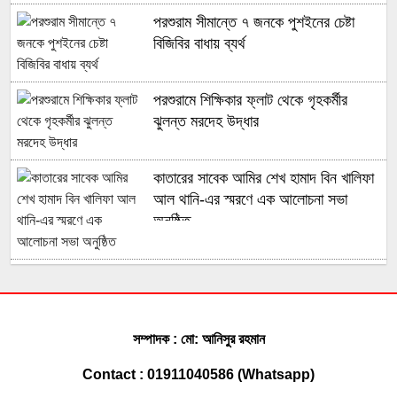
পরশুরাম সীমান্তে ৭ জনকে পুশইনের চেষ্টা
বিজিবির বাধায় ব্যর্থ
পরশুরামে শিক্ষিকার ফ্লাট থেকে গৃহকর্মীর
ঝুলন্ত মরদেহ উদ্ধার
কাতারের সাবেক আমির শেখ হামাদ বিন খালিফা
আল থানি-এর স্মরণে এক আলোচনা সভা
অনুষ্ঠিত
মুহুরী নদীর পানি বেড়ে যাওয়া বেড়িবাঁধ গড়িয়ে
লোকালয়ে পানি ঢুকেছে
সম্পাদক : মো: আনিসুর রহমান
ফেনী সীমান্তে কোটি টাকার ভারতীয় চোরাই
Contact : 01911040586 (Whatsapp)
পণ্য জব্দ করেছে বিজিবি