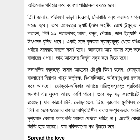
অতিলোভ পরিহার করে ব্যবসা পরিচালনা করতে হবে।
তিনি জানান, পরিবহণ ভাড়া নিয়ন্ত্রণ, চাঁদাবাজি বন্ধ করাসহ সাপ্
সহজ হবে। তবে এক্ষেত্রে ভ্যাট-ট্যাক্স সহনীয় রেখে উন্মু
শতাংশ, চিনি ৯৯ শতাংশসহ আদা, রসুন, পেঁয়াজ, ডাল ইত্যাদি 
উৎপাদন বৃদ্ধি পাবে। একই সঙ্গে কৃষকরা ন্যায্যমূল্য থেকে ব
পর্যায়ে সরবরাহ করতে সমর্থ হবে। আমাদের আয় বাড়ার সঙ্গে সঙ্
বাজারের ওপর। তাই আমাদের কিছুটা সহ্য করে নিতে হবে।
সভাপতির বক্তব্যে হাসান আহমেদ চৌধুরী কিরণ বলেন, ভোক্তা
বাংলাদেশ নিরাপদ খাদ্য কর্তৃপক্ষ, বিএসটিআই, আইনশৃঙ্খলা রক্ষাকার
করে আসছে। ভোক্তা-অধিকার আদায়ে দায়িত্বপ্রাপ্ত প্রতিষ্ঠ
জনগণ এর সুফল আরও বেশি পাবে। তবে বড় বড় করপোরেট প্রতিষ্
রয়েছে। যার কারণে চিনি, ভোজ্যতেল, ডিম, ব্রয়লার মুরগিসহ ব
চিনি ও ভোজ্যতেলের বাজার অস্থিতিশীল করায় সম্পৃক্ততার অভিয
দৃশ্যমান কোনো অগ্রগতি আমরা দেখতে পাচ্ছি না। এতেই বোঝা য
জিম্মি হয়ে যাচ্ছে। যার পরিত্রাণের পথ খুঁজতে হবে।
Spread the love