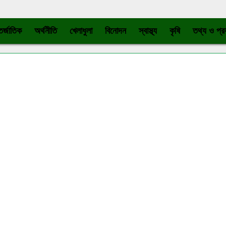
র্জাতিক
অর্থনীতি
খেলাধুলা
বিনোদন
স্বাস্থ্য
কৃষি
তথ্য ও প্রয