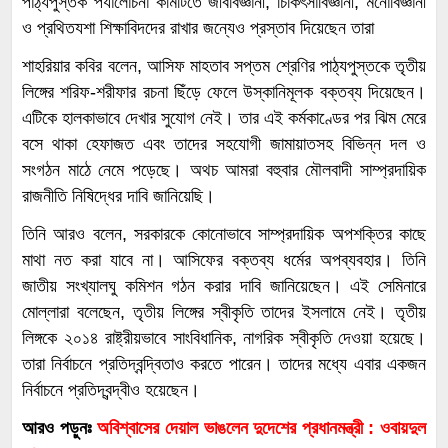
পাঠ্যপুস্তক পর্যালোচনা কমিটিতে জীববিজ্ঞানী, চিকিৎসাবিজ্ঞানী, মনোবিজ্ঞানী
ও প্রথিতযশা শিক্ষাবিদদের রাখার জন্যেও প্রস্তাব দিয়েছেন তারা
শাহরিয়ার কবির বলেন, আসিফ মাহতাব সপ্তম শ্রেণির পাঠ্যপুস্তকে তৃতীয়
লিঙ্গের শরিফ-শরীফার রচনা ছিঁড়ে ফেলে উস্কানিমূলক বক্তব্য দিয়েছেন।
এটিকে হালকাভাবে দেখার সুযোগ নেই। তার এই কর্মকাণ্ডের পর ঝিম মেরে
বসে থাকা হেফাজত এবং তাদের সহযোগী জামায়াতসহ বিভিন্ন দল ও
সংগঠন মাঠে নেমে পড়েছে। অথচ আমরা বহুবার মৌলবাদী সাম্প্রদায়িক
রাজনীতি নিষিদ্ধের দাবি জানিয়েছি।
তিনি আরও বলেন, সরকারকে কোনোভাবে সাম্প্রদায়িক অপশক্তির কাছে
মাথা নত করা যাবে না। আসিফের বক্তব্য ধর্মের অপব্যবহার। তিনি
জাতীয় সংখ্যালঘু কমিশন গঠন করার দাবি জানিয়েছেন। এই সেমিনারে
মোল্লারা বলেছেন, তৃতীয় লিঙ্গের স্বীকৃতি তাদের ইসলামে নেই। তৃতীয়
লিঙ্গকে ২০১৪ রাষ্ট্রীয়ভাবে সাংবিধানিক, নাগরিক স্বীকৃতি দেওয়া হয়েছে।
তারা নির্বাচনে প্রতিদ্বন্দ্বিতাও করতে পারেন। তাদের মধ্যে এবার একজন
নির্বাচনে প্রতিদ্বন্দ্বীও হয়েছেন।
আরও পড়ুনঃ
অবিশ্বাসের দেয়াল ভাঙলেন দুদেশের প্রধানমন্ত্রী : ওবায়দুল