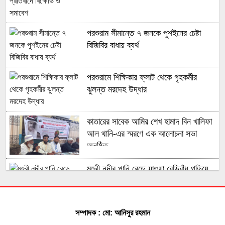
পরশুরাম সীমান্তে ৭ জনকে পুশইনের চেষ্টা
বিজিবির বাধায় ব্যর্থ
পরশুরামে শিক্ষিকার ফ্লাট থেকে গৃহকর্মীর
ঝুলন্ত মরদেহ উদ্ধার
কাতারের সাবেক আমির শেখ হামাদ বিন খালিফা
আল থানি-এর স্মরণে এক আলোচনা সভা
অনুষ্ঠিত
মুহুরী নদীর পানি বেড়ে যাওয়া বেড়িবাঁধ গড়িয়ে
লোকালয়ে পানি ঢুকেছে
ফেনী সীমান্তে কোটি টাকার ভারতীয় চোরাই
সম্পাদক : মো: আনিসুর রহমান