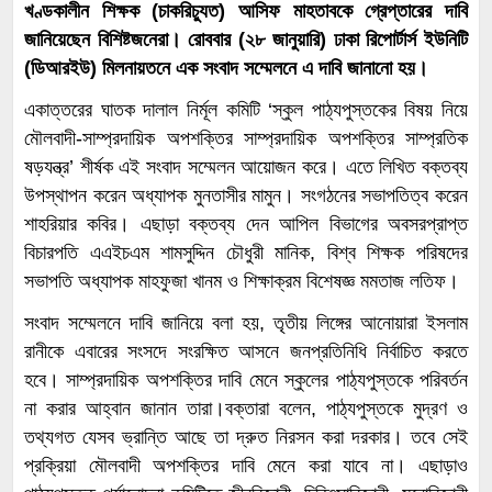
খণ্ডকালীন শিক্ষক (চাকরিচ্যুত) আসিফ মাহতাবকে গ্রেপ্তারের দাবি
জানিয়েছেন বিশিষ্টজনেরা। রোববার (২৮ জানুয়ারি) ঢাকা রিপোর্টার্স ইউনিটি
(ডিআরইউ) মিলনায়তনে এক সংবাদ সম্মেলনে এ দাবি জানানো হয়।
একাত্তরের ঘাতক দালাল নির্মূল কমিটি ‘স্কুল পাঠ্যপুস্তকের বিষয় নিয়ে
মৌলবাদী-সাম্প্রদায়িক অপশক্তির সাম্প্রদায়িক অপশক্তির সাম্প্রতিক
ষড়যন্ত্র’ শীর্ষক এই সংবাদ সম্মেলন আয়োজন করে। এতে লিখিত বক্তব্য
উপস্থাপন করেন অধ্যাপক মুনতাসীর মামুন। সংগঠনের সভাপতিত্ব করেন
শাহরিয়ার কবির। এছাড়া বক্তব্য দেন আপিল বিভাগের অবসরপ্রাপ্ত
বিচারপতি এএইচএম শামসুদ্দিন চৌধুরী মানিক, বিশ্ব শিক্ষক পরিষদের
সভাপতি অধ্যাপক মাহফুজা খানম ও শিক্ষাক্রম বিশেষজ্ঞ মমতাজ লতিফ।
সংবাদ সম্মেলনে দাবি জানিয়ে বলা হয়, তৃতীয় লিঙ্গের আনোয়ারা ইসলাম
রানীকে এবারের সংসদে সংরক্ষিত আসনে জনপ্রতিনিধি নির্বাচিত করতে
হবে। সাম্প্রদায়িক অপশক্তির দাবি মেনে স্কুলের পাঠ্যপুস্তকে পরিবর্তন
না করার আহ্বান জানান তারা।বক্তারা বলেন, পাঠ্যপুস্তকে মুদ্রণ ও
তথ্যগত যেসব ভ্রান্তি আছে তা দ্রুত নিরসন করা দরকার। তবে সেই
প্রক্রিয়া মৌলবাদী অপশক্তির দাবি মেনে করা যাবে না। এছাড়াও