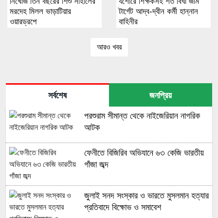
নিখোঁজ তিন বছরের শিশু সাহালের
যশোরে শিক্ষকসহ শত বিঘা জমি
মরদেহ মিলল ভাড়াটিয়ার
টার্গেট আদ্ব-দ্বীন কর্মী হান্নান
ওয়ারড্রপে
বাহিনীর
আরও খবর
সর্বশেষ
জনপ্রিয়
পরশুরাম সীমান্ত থেকে নাইজেরিয়ান নাগরিক
আটক
ফেনীতে বিজিরিব অভিযানে ৬৩ কেজি ভারতীয়
গাঁজা জব্দ
জুলাই সনদ সংস্কার ও ভারতে মুসলমান হত্যার
প্রতিবাদে বিক্ষোভ ও সমাবেশ