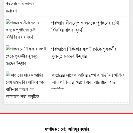
পরশুরাম সীমান্তে ৭ জনকে পুশইনের চেষ্টা
বিজিবির বাধায় ব্যর্থ
পরশুরামে শিক্ষিকার ফ্লাট থেকে গৃহকর্মীর
ঝুলন্ত মরদেহ উদ্ধার
কাতারের সাবেক আমির শেখ হামাদ বিন খালিফা
আল থানি-এর স্মরণে এক আলোচনা সভা
অনুষ্ঠিত
মুহুরী নদীর পানি বেড়ে যাওয়া বেড়িবাঁধ গড়িয়ে
লোকালয়ে পানি ঢুকেছে
সম্পাদক : মো: আনিসুর রহমান