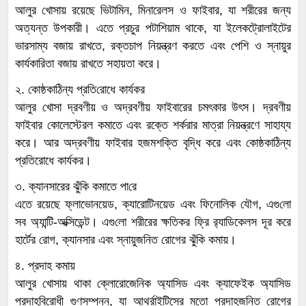
আলুর খোসায় রয়েছে ভিটামিন, মিনারেলস ও ফাইবার, যা শরীরের জন্য
অত্যন্ত উপকারী। এতে প্রচুর পটা‌শিয়াম থাকে, যা ইলেকট্রোলাইটের
ভারসাম্য বজায় রাখতে, রক্তচাপ নিয়ন্ত্রণ করতে এবং পেশি ও স্নায়ুর
কার্যকারিতা বজায় রাখতে সহায়তা করে।
২. কোষ্ঠকাঠিন্য প্রতি‌রোধে কার্যকর
আলুর খোসা দ্রবণীয় ও অদ্রবণীয় ফাইবারের চমৎকার উৎস। দ্রবণীয়
ফাইবার কোলেস্টেরল কমাতে এবং রক্তে শর্করার মাত্রা নিয়ন্ত্রণে সাহায্য
করে। আর অদ্রবণীয় ফাইবার হজমশক্তি বৃদ্ধি করে এবং কোষ্ঠকাঠিন্য
প্রতিরোধে কার্যকর।
৩. ক্যানসারের ঝুঁকি কমাতে পা‌রে
এতে রয়েছে ফ্লাভোনয়েড, ক্যারোটিনয়েড এবং ফিনোলিক যৌগ, এগু‌লো
সব অ্যান্টি-অক্সিডেন্ট। এগু‌লো শরীরের ক্ষতিকর ফ্রি র‍্যাডিকেলস দূর করে
হার্টের রোগ, ক্যানসার এবং স্নায়ুজনিত রোগের ঝুঁকি কমায়।
৪. প্রদাহ কমায়
আলুর খোসায় থাকা ক্লোরোজেনিক অ্যাসিড এবং ক্যাফেইক অ্যাসিড
প্রদাহবিরোধী গুণসম্পন্ন, যা আর্থ্রাইটিসের মতো প্রদাহজনিত রোগের