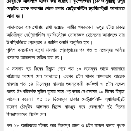
চৌধুরীকে আদালতে হাজির করা হয়েছে। বৃহস্পতিবার (১৮ জানুয়ারি) দুপুর
দেড়টায় তাকে কারাগার থেকে ঢাকার মেট্রোপলিটন ম্যাজিস্ট্রেট আদালতে
আনা হয়।
আদালতের হাজতখানায় রাখা হয়েছে আমীর খসরুকে। দুপুর ২টায় ঢাকার
অতিরিক্ত মেট্রোপলিটন ম্যাজিস্ট্রেট তোফাজ্জল হোসেনের আদালতে তার
উপস্থিতিতে গ্রেপ্তার ও জামিন শুনানি অনুষ্ঠিত হবে।
পুলিশ কনস্টেবল হত্যা মামলায় গ্রেপ্তারের পর গত ৩ নভেম্বর আমীর
খসরুকে আদালতে হাজির করা হয়।
এ মামলায় ছয় দিনের রিমান্ড শেষে গত ১০ নভেম্বর তাকে কারাগারে
পাঠানোর আদেশ দেন আদালত। এরপর পল্টন থানার নাশকতার আরেক
মামলায় গত ১৪ ডিসেম্বর মামলার তদন্তকারী কর্মকর্তা ও পল্টন মডেল
থানার উপপরিদর্শক সুমিত কুমার সাহা গ্রেপ্তার দেখনোসহ ১০ দিনের রিমান্ড
আবেদন করেন। গত ১৮ ডিসেম্বর ঢাকার মেট্রোপলিটন ম্যাজিস্ট্রেট
রাজেশ চৌধুরীর আদালত রিমান্ড নামঞ্জুর করে জেলগেটে দুই দিনের
জিজ্ঞাসাবাদের নির্দেশ দেন।
গত ২৮ অক্টোবরের ঘটনায় তার বিরুদ্ধে রমনা ও পল্টন মডেল থানায় পৃথক