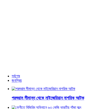
সোনাগাজীতে সাবেক রাস্ট্রপতি জিয়াউর রহমানের ৪৭ তম মৃত্যুবার্ষিকী
পালিত
বীরশ্রেষ্ঠ শহীদ ল্যান্স নায়েক নূর মোহাম্মদ শেখ এর ৫৪তম শাহাদাত
বার্ষিকী
নির্বাচন শান্তিপূর্ণ করতে যা যা দরকার সব পদক্ষেপ নিচ্ছে সরকার: প্রেস
সচিব
আরও খবর
সর্বশেষ
জনপ্রিয়
পরশুরাম সীমান্ত থেকে নাইজেরিয়ান নাগরিক আটক