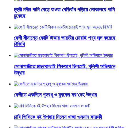
মুহুরী নদীর পানি বেড়ে যাওয়া বেড়িবাঁধ গড়িয়ে লোকালয়ে পানি
ঢুকেছে
ফেনী সীমান্তে কোটি টাকার ভারতীয় চোরাই পণ্য জব্দ করেছে
বিজিবি
সোনাগাজীতে মাছবোঝাই পিকআপ ছিনতাই, পুলিশী অভিযানে
উদ্ধার
ফেনীতে একদিনে গৃহবধূ ও যুবকের মর’দেহ উদ্ধার
ঢাবি ভিসিকে বই উপহার দিলেন খাজা ওসমান ফারুকী