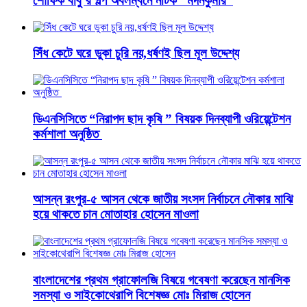
শৌফিক বাবু’র গল্প অবলম্বনে নাটক “মদনকুমার”
সিঁধ কেটে ঘরে ডুকা চুরি নয়,ধর্ষণই ছিল মূল উদ্দেশ্য
ডিএনসিসিতে “নিরাপদ ছাদ কৃষি ” বিষয়ক দিনব্যাপী ওরিয়েন্টেশন
কর্মশালা অনুষ্ঠিত
আসন্ন রংপুর-৫ আসন থেকে জাতীয় সংসদ নির্বাচনে নৌকার মাঝি
হয়ে থাকতে চান মোতাহার হোসেন মাওলা
বাংলাদেশের প্রথম গ্রাফোলজি বিষয়ে গবেষণা করেছেন মানসিক
সমস্যা ও সাইকোথেরাপি বিশেষজ্ঞ মোঃ মিরাজ হোসেন