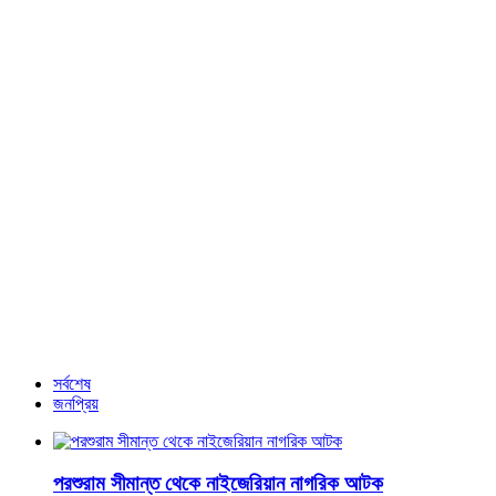
চিন্ময় কৃষ্ণর জামিন বাতিল, কারাগারে পাঠানোর নির্দেশ
সূত্রাপুর থানায় ৮ হাজার শিক্ষার্থীর বিরুদ্ধে পুলিশের মামলা
ট্রাম্প প্রথম দিনই চীন, মেক্সিকো ও কানাডার ওপর শুল্ক আরোপ করবেন
ভালো নির্বাচন করা ছাড়া আর কোনো বিকল্প নেই: কমিশনার আবুল ফজল
আরও খবর
সর্বশেষ
জনপ্রিয়
পরশুরাম সীমান্ত থেকে নাইজেরিয়ান নাগরিক আটক