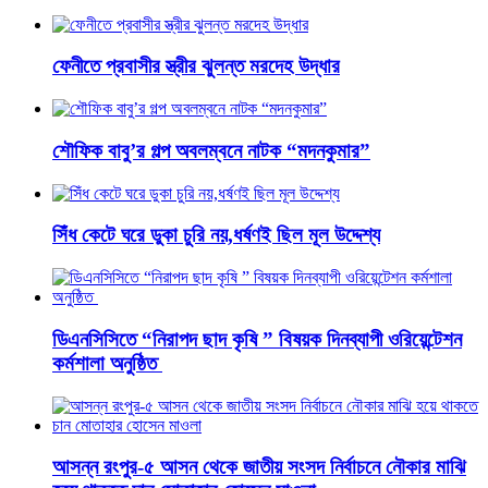
ফেনীতে প্রবাসীর স্ত্রীর ঝুলন্ত মরদেহ উদ্ধার
শৌফিক বাবু’র গল্প অবলম্বনে নাটক “মদনকুমার”
সিঁধ কেটে ঘরে ডুকা চুরি নয়,ধর্ষণই ছিল মূল উদ্দেশ্য
ডিএনসিসিতে “নিরাপদ ছাদ কৃষি ” বিষয়ক দিনব্যাপী ওরিয়েন্টেশন
কর্মশালা অনুষ্ঠিত
আসন্ন রংপুর-৫ আসন থেকে জাতীয় সংসদ নির্বাচনে নৌকার মাঝি