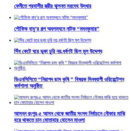
ফেনীতে প্রবাসীর স্ত্রীর ঝুলন্ত মরদেহ উদ্ধার
শৌফিক বাবু’র গল্প অবলম্বনে নাটক “মদনকুমার”
সিঁধ কেটে ঘরে ডুকা চুরি নয়,ধর্ষণই ছিল মূল উদ্দেশ্য
ডিএনসিসিতে “নিরাপদ ছাদ কৃষি ” বিষয়ক দিনব্যাপী ওরিয়েন্টেশন
কর্মশালা অনুষ্ঠিত
আসন্ন রংপুর-৫ আসন থেকে জাতীয় সংসদ নির্বাচনে নৌকার মাঝি
হয়ে থাকতে চান মোতাহার হোসেন মাওলা