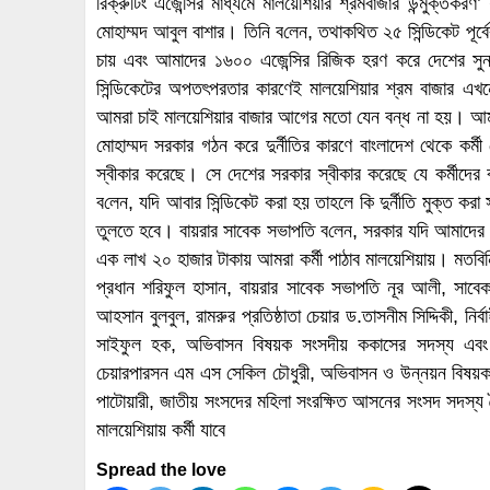
রিক্রুটিং এজেন্সির মাধ্যমে মালয়েশিয়ার শ্রমবাজার উন্মুক্তকর
মোহাম্মদ আবুল বাশার। তিনি ব‌লেন, তথাকথিত ২৫ সিন্ডিকেট পূর্
চায় এবং আমাদের ১৬০০ এজেন্সির রিজিক হরণ করে দেশের সুনা
সিন্ডিকেটের অপতৎপরতার কারণেই মালয়েশিয়ার শ্রম বাজার এখনো
আমরা চাই মালয়েশিয়ার বাজার আগের মতো যেন বন্ধ না হয়। আমরা
মোহাম্মদ সরকার গঠন করে দুর্নীতির কারণে বাংলাদেশ থেকে কর্ম
স্বীকার করেছে। সে দেশের সরকার স্বীকার করেছে যে কর্মীদের
ব‌লেন, যদি আবার সিন্ডিকেট করা হয় তাহলে কি দুর্নীতি মুক্ত 
তুলতে হবে। বায়রার সাবেক সভাপতি ব‌লেন, সরকার যদি আমাদের সু
এক লাখ ২০ হাজার টাকায় আমরা কর্মী পাঠাব মালয়েশিয়ায়। মতবিন
প্রধান শরিফুল হাসান, বায়রার সাবেক সভাপতি নূর আলী, সাবেক
আহসান বুলবুল, রামরুর প্রতিষ্ঠাতা চেয়ার ড.তাসনীম সিদ্দিকী, 
সাইফুল হক, অভিবাসন বিষয়ক সংসদীয় ককাসের সদস্য এবং 
চেয়ারপারসন এম এস সেকিল চৌধুরী, অভিবাসন ও উন্নয়ন বিষয়ক সংস
পাটোয়ারী, জাতীয় সংসদের মহিলা সংরক্ষিত আসনের সংসদ সদস্য
মালয়েশিয়ায় কর্মী যাবে
Spread the love