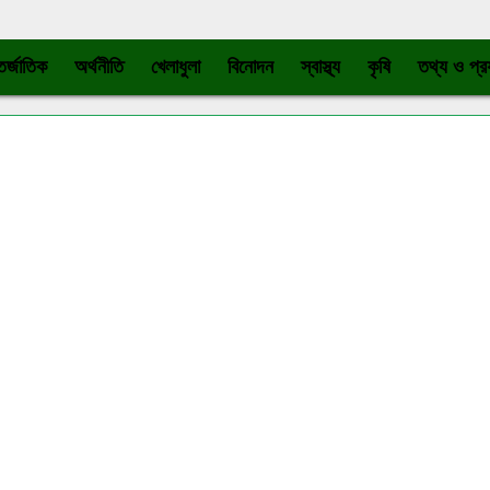
র্জাতিক
অর্থনীতি
খেলাধুলা
বিনোদন
স্বাস্থ্য
কৃষি
তথ্য ও প্রয