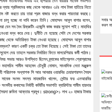
ণ’ শীর্ষক মতবিনিময় সভায় এই হুশিয়ারি দেন বায়রার সাবেক সভাপতি
বের ন্যায় শ্রমিকদের কাছ থেকে আবারও ৩/৪ লাখ টাকা হাতিয়ে নিতে
ম নষ্ট করতে চায় তারা শ্রম বাজার বন্ধ করার পায়তারা করছে।
সবার আ
 চালু হচ্ছে না দাবি করেন তিনি। মোহাম্মদ আবুল বাশার বলেন,
করল মাল
 যেন সব বৈধ রিক্রুটিং এজেন্সি কাজ করার সুযোগ পাই। মাহাথির
ী নেওয়া বন্ধ করে দেয়। দুর্নীতি যে হয়েছে সেটা সে দেশের সরকার
 কাছ থেকে অতিরিক্ত টাকা নেওয়া হয়েছে। মোহাম্মদ আবুল বাশার
করা সম্ভব? কারণ একটি চক্র তো টাকা নিয়েছে। সেই টাকা তো তাদের
যোগ দেয় তাহলে সরকার নির্ধারিত ফিতে মালয়েশিয়ায় কর্মী পাঠাব।
িময় সভায় আরও উপস্থিত ছিলেন ব্র্যাকের মাইগ্রেশন প্রোগ্রামের
 মহাসচিব শামীম আহমেদ চৌধুরী নোমান, সাংবাদিক নেতা মঞ্জুরুল
নির্বাহী পরিচালক অধ্যাপক সি আর আবরার ওয়ারবির চেয়ারপারসন সৈয়দ
সাবেক সংসদ সদস্য মাহজাবিন খালেদ, সেন্টার ফর এনআরবির
দীয় ককাসের নির্বাহী কমিটির সভাপতি ব্যারিস্টার শামীম হায়দার
 সৈয়দা রুবিনা আক্তার প্রমুখ। strong>১ লাখ ২০ হাজার টাকায়