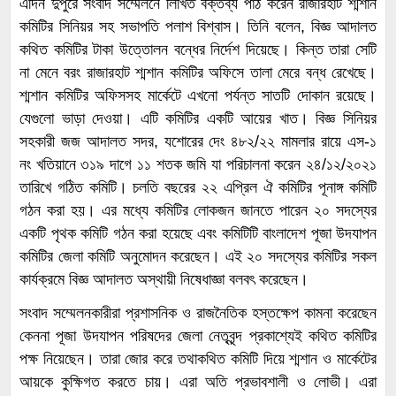
এদিন দুপুরে সংবাদ সম্মেলনে লিখিত বক্তব্য পাঠ করেন রাজারহাট শ্মশান
কমিটির সিনিয়র সহ সভাপতি পলাশ বিশ্বাস। তিনি বলেন, বিজ্ঞ আদালত
কথিত কমিটির টাকা উত্তোলন বন্ধের নির্দেশ দিয়েছে। কিন্ত তারা সেটি
না মেনে বরং রাজারহাট শ্মশান কমিটির অফিসে তালা মেরে বন্ধ রেখেছে।
শ্মশান কমিটির অফিসসহ মার্কেটে এখনো পর্যন্ত সাতটি দোকান রয়েছে।
যেগুলো ভাড়া দেওয়া। এটি কমিটির একটি আয়ের খাত। বিজ্ঞ সিনিয়র
সহকারী জজ আদালত সদর, যশোরের দেং ৪৮২/২২ মামলার রায়ে এস-১
নং খতিয়ানে ৩১৯ দাগে ১১ শতক জমি যা পরিচালনা করেন ২৪/১২/২০২১
তারিখে গঠিত কমিটি। চলতি বছরের ২২ এপ্রিল ঐ কমিটির পূনাঙ্গ কমিটি
গঠন করা হয়। এর মধ্যে কমিটির লোকজন জানতে পারেন ২০ সদস্যের
একটি পৃথক কমিটি গঠন করা হয়েছে এবং কমিটিটি বাংলাদেশ পূজা উদযাপন
কমিটির জেলা কমিটি অনুমোদন করেছেন। এই ২০ সদস্যের কমিটির সকল
কার্যক্রমে বিজ্ঞ আদালত অস্থায়ী নিষেধাজ্ঞা বলবৎ করেছেন।
সংবাদ সম্মেলনকারীরা প্রশাসনিক ও রাজনৈতিক হস্তক্ষেপ কামনা করেছেন
কেননা পূজা উদযাপন পরিষদের জেলা নেতৃবৃন্দ প্রকাশ্যেই কথিত কমিটির
পক্ষ নিয়েছেন। তারা জোর করে তথাকথিত কমিটি দিয়ে শ্মশান ও মার্কেটের
আয়কে কুক্ষিগত করতে চায়। এরা অতি প্রভাবশালী ও লোভী। এরা