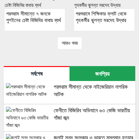
পরশুরাম সীমান্তে ৭ জনকে
পরশুরামে শিক্ষিকার ফ্লাট থেকে
পুশইনের চেষ্টা বিজিবির বাধায় ব্যর্থ
গৃহকর্মীর ঝুলন্ত মরদেহ উদ্ধার
আরও খবর
সর্বশেষ
জনপ্রিয়
পরশুরাম সীমান্ত থেকে নাইজেরিয়ান নাগরিক
আটক
ফেনীতে বিজিরিব অভিযানে ৬৩ কেজি ভারতীয়
গাঁজা জব্দ
জুলাই সনদ সংস্কার ও ভারতে মুসলমান হত্যার