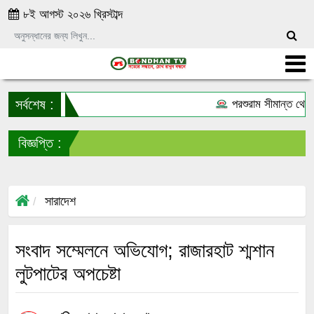
৮ই আগস্ট ২০২৬ খ্রিস্টাব্দ
সর্বশেষ :
পরশুরাম সীমান্ত থেকে
বিজ্ঞপ্তি :
সা
সারাদেশ
সংবাদ সম্মেলনে অভিযোগ; রাজারহাট শ্মশান
লুটপাটের অপচেষ্টা