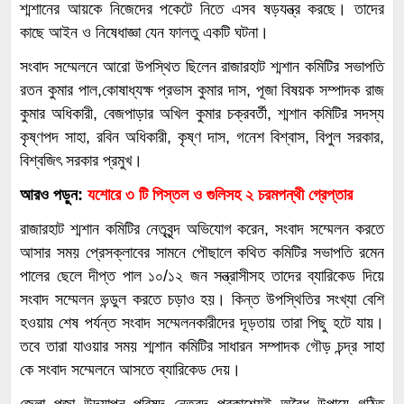
শ্মশানের আয়কে নিজেদের পকেটে নিতে এসব ষড়যন্ত্র করছে। তাদের
কাছে আইন ও নিষেধাজ্ঞা যেন ফালতু একটি ঘটনা।
সংবাদ সম্মেলনে আরো উপস্থিত ছিলেন রাজারহাট শ্মশান কমিটির সভাপতি
রতন কুমার পাল,কোষাধ্যক্ষ প্রভাস কুমার দাস, পূজা বিষয়ক সম্পাদক রাজ
কুমার অধিকারী, বেজপাড়ার অখিল কুমার চক্রবর্তী, শ্মশান কমিটির সদস্য
কৃষ্ণপদ সাহা, রবিন অধিকারী, কৃষ্ণ দাস, গনেশ বিশ্বাস, বিপুল সরকার,
বিশ্বজিৎ সরকার প্রমুখ।
আরও পড়ুন:
যশোরে ৩ টি পিস্তল ও গুলিসহ ২ চরমপন্থী গ্রেপ্তার‌
রাজারহাট শ্মশান কমিটির নেতৃবৃন্দ অভিযোগ করেন, সংবাদ সম্মেলন করতে
আসার সময় প্রেসক্লাবের সামনে পৌছালে কথিত কমিটির সভাপতি রমেন
পালের ছেলে দীপ্ত পাল ১০/১২ জন সন্ত্রাসীসহ তাদের ব্যারিকেড দিয়ে
সংবাদ সম্মেলন ভন্ডুল করতে চড়াও হয়। কিন্ত উপস্থিতির সংখ্যা বেশি
হওয়ায় শেষ পর্যন্ত সংবাদ সম্মেলনকারীদের দূড়তায় তারা পিছু হটে যায়।
তবে তারা যাওয়ার সময় শ্মশান কমিটির সাধারন সম্পাদক গৌড় চন্দ্র সাহা
কে সংবাদ সম্মেলনে আসতে ব্যারিকেড দেয়।
জেলা পূজা উদযাপন পরিষদ নেতৃবৃন্দ প্রকাশ্যেই অবৈধ উপায়ে গঠিত