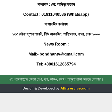
সম্পাদক : মো: আনিসুর রহমান
ফেনী সীমান্তে কোটি টাকার ভারতীয় চোরাই
Contact : 01911040586 (Whatsapp)
পণ্য জব্দ করেছে বিজিবি
সম্পাদকীয় কার্যালয়
সোনাগাজীতে মাছবোঝাই পিকআপ ছিনতাই,
১৫৩ মৌবন সুপার মার্কেট, নিউ কাকরাইল, শান্তিনগর, রমনা, ঢাকা ১০০০
পুলিশী অভিযানে উদ্ধার
News Room :
ফেনীতে একদিনে গৃহবধূ ও যুবকের মর’দেহ
Mail:- bondhantv@gmail.com
উদ্ধার
Tel: +8801612865794
ঢাবি ভিসিকে বই উপহার দিলেন খাজা ওসমান
ফারুকী
এই ওয়েবসাইটের কোনো লেখা, ছবি, অডিও, ভিডিও অনুমতি ছাড়া ব্যবহার বেআইনি।
Design & Developed by
Allitservice.com
সোনাগাজীতে সাবেক রাস্ট্রপতি জিয়াউর
রহমানের ৪৭ তম মৃত্যুবার্ষিকী পালিত