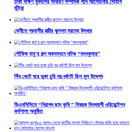
ঢাকা দক্ষিণ যুবদলের সাধারণ সম্পাদক পদে আলোচনায় সোহাগ
ভূঁইয়া
ফেনীতে প্রবাসীর স্ত্রীর ঝুলন্ত মরদেহ উদ্ধার
শৌফিক বাবু’র গল্প অবলম্বনে নাটক “মদনকুমার”
সিঁধ কেটে ঘরে ডুকা চুরি নয়,ধর্ষণই ছিল মূল উদ্দেশ্য
ডিএনসিসিতে “নিরাপদ ছাদ কৃষি ” বিষয়ক দিনব্যাপী ওরিয়েন্টেশন
কর্মশালা অনুষ্ঠিত