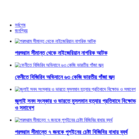
যশোরে শিক্ষকসহ শত বিঘা জমি টার্গেট আদ্ব-দ্বীন কর্মী হান্নান বাহিনীর
আরও খবর
সর্বশেষ
জনপ্রিয়
পরশুরাম সীমান্ত থেকে নাইজেরিয়ান নাগরিক আটক
ফেনীতে বিজিরিব অভিযানে ৬৩ কেজি ভারতীয় গাঁজা জব্দ
জুলাই সনদ সংস্কার ও ভারতে মুসলমান হত্যার প্রতিবাদে বিক্ষোভ
ও সমাবেশ
পরশুরাম সীমান্তে ৭ জনকে পুশইনের চেষ্টা বিজিবির বাধায় ব্যর্থ