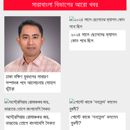
সারাবাংলা বিভাগের আরো খবর
২০২৪ সালে ছেলেদের ফ্যাশন
কোন পথে ছিল
ঢাকা দক্ষিণ যুবদলের সাধারণ
সম্পাদক পদে আলোচনায় সোহাগ
ভূঁইয়া
অস্ট্রেলিয়ার রোমাঞ্চকর জয়,
পোস্টে কাকে ‘ননসেন্স’ বললেন
ভারতের তোপে বাংলাদেশি সৈকত
বুবলী?