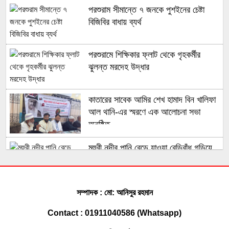
পরশুরাম সীমান্তে ৭ জনকে পুশইনের চেষ্টা
বিজিবির বাধায় ব্যর্থ
পরশুরামে শিক্ষিকার ফ্লাট থেকে গৃহকর্মীর
ঝুলন্ত মরদেহ উদ্ধার
কাতারের সাবেক আমির শেখ হামাদ বিন খালিফা
আল থানি-এর স্মরণে এক আলোচনা সভা
অনুষ্ঠিত
মুহুরী নদীর পানি বেড়ে যাওয়া বেড়িবাঁধ গড়িয়ে
লোকালয়ে পানি ঢুকেছে
ফেনী সীমান্তে কোটি টাকার ভারতীয় চোরাই
সম্পাদক : মো: আনিসুর রহমান
পণ্য জব্দ করেছে বিজিবি
Contact : 01911040586 (Whatsapp)