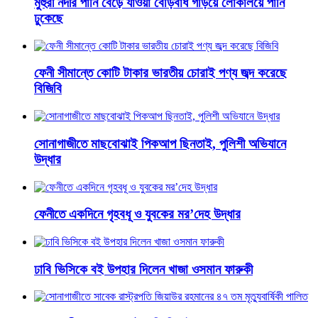
মুহুরী নদীর পানি বেড়ে যাওয়া বেড়িবাঁধ গড়িয়ে লোকালয়ে পানি
ঢুকেছে
ফেনী সীমান্তে কোটি টাকার ভারতীয় চোরাই পণ্য জব্দ করেছে
বিজিবি
সোনাগাজীতে মাছবোঝাই পিকআপ ছিনতাই, পুলিশী অভিযানে
উদ্ধার
ফেনীতে একদিনে গৃহবধূ ও যুবকের মর’দেহ উদ্ধার
ঢাবি ভিসিকে বই উপহার দিলেন খাজা ওসমান ফারুকী