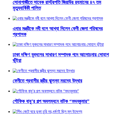
সোনাগাজীতে সাবেক রাস্ট্রপতি জিয়াউর রহমানের ৪৭ তম
মৃত্যুবার্ষিকী পালিত
এবার মন্ত্রীকে নবী বলে আখ্যা দিলেন ফেনী জেলা পরিষদের
প্রশাসক
ঢাকা দক্ষিণ যুবদলের সাধারণ সম্পাদক পদে আলোচনায় সোহাগ
ভূঁইয়া
ফেনীতে প্রবাসীর স্ত্রীর ঝুলন্ত মরদেহ উদ্ধার
শৌফিক বাবু’র গল্প অবলম্বনে নাটক “মদনকুমার”