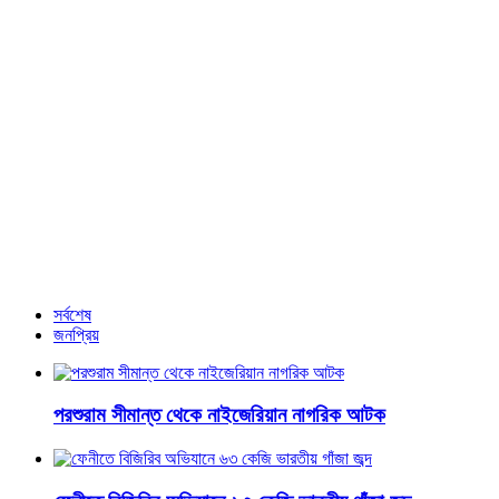
মালয়েশিয়ায় বাংলাদেশের স্বাধীনতার ৫৩তম বার্ষিকী ও জাতীয় দিবস।
আশ্রয়ণ প্রকল্পের দৃষ্টিনন্দন ঘর পীরগঞ্জে
কুমিল্লায় শীতকালীন সবজি নিয়ে চলছে কৃষকের কর্মযজ্ঞ
আরও খবর
সর্বশেষ
জনপ্রিয়
পরশুরাম সীমান্ত থেকে নাইজেরিয়ান নাগরিক আটক