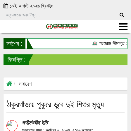
১০ই আগস্ট ২০২৬ খ্রিস্টাব্দ
সর্বশেষ :
পরশুরাম সীমান্ত থে
বিজ্ঞপ্তি :
স
সারাদেশ
ঠাকুরগাঁওয়ে পুকুরে ডুবে দুই শিশুর মৃত্যু
জসীমউদ্দীন ইতি
প্রকাশের সময় : অক্টোবর ৬, ২০২৪, ৫:৫৬ অপরাহ্ণ