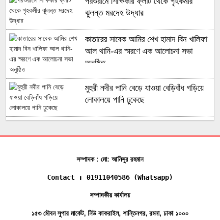
পরশুরামে শিক্ষিকার ফ্লাট থেকে গৃহকর্মীর
ঝুলন্ত মরদেহ উদ্ধার
কাতারের সাবেক আমির শেখ হামাদ বিন খালিফা
আল থানি-এর স্মরণে এক আলোচনা সভা
অনুষ্ঠিত
মুহুরী নদীর পানি বেড়ে যাওয়া বেড়িবাঁধ গড়িয়ে
লোকালয়ে পানি ঢুকেছে
ফেনী সীমান্তে কোটি টাকার ভারতীয় চোরাই
পণ্য জব্দ করেছে বিজিবি
সম্পাদক : মো: আনিসুর রহমান
সোনাগাজীতে মাছবোঝাই পিকআপ ছিনতাই,
পুলিশী অভিযানে উদ্ধার
Contact : 01911040586 (Whatsapp)
সম্পাদকীয় কার্যালয়
ফেনীতে একদিনে গৃহবধূ ও যুবকের মর’দেহ
১৫৩ মৌবন সুপার মার্কেট, নিউ কাকরাইল, শান্তিনগর, রমনা, ঢাকা ১০০০
উদ্ধার